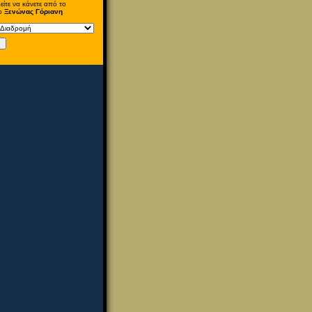
ίτε να κάνετε από το
ίο
Ξενώνας Γόριανη