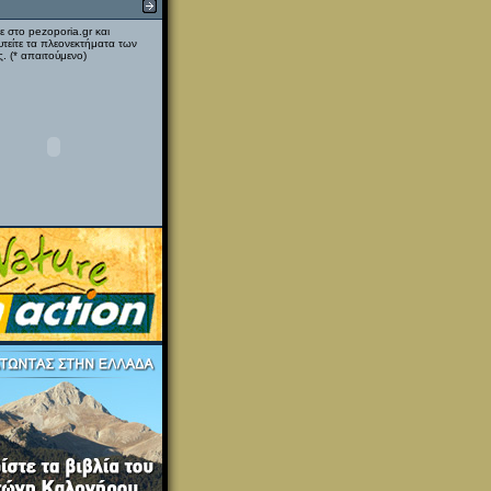
ε στο pezoporia.gr και
υτείτε τα πλεονεκτήματα των
. (* απαιτούμενο)