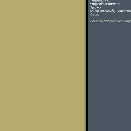
Υπηρεσία Fax
Υπηρεσία αφύπνισης
Πρωϊνό
Χώρος υποδοχής - καθιστικό
Κήπος
> Δείτε τη διαδρομή ανάβαση