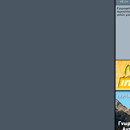
::
ΜΕΛΗ
Εγγραφείτ
εκμεταλλε
μελών μας