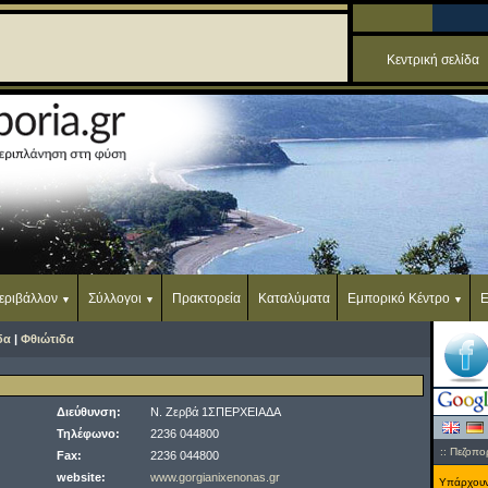
Κεντρική σελίδα
εριβάλλον
Σύλλογοι
Πρακτορεία
Καταλύματα
Εμπορικό Κέντρο
Ε
δα
|
Φθιώτιδα
Διεύθυνση:
Ν. Ζερβά 1ΣΠΕΡΧΕΙΑΔΑ
Τηλέφωνο:
2236 044800
:: Πεζοπορ
Fax:
2236 044800
website:
www.gorgianixenonas.gr
Υπάρχου