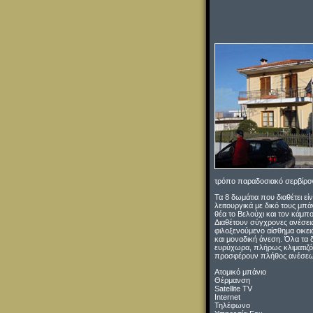
τρόπο παραδοσιακό σερβίρον
Τα 8 δωμάτια που διαθέτει εί
λειτουργικά με δικό τους μπά
θέα το Βελούχι και τον κάμπο
Διαθέτουν σύγχρονες ανέσεις
φιλοξενούμενο αίσθημα οικει
και μοναδική άνεση. Όλα τα δ
ευρύχωρα, πλήρως κλιματιζό
προσφέρουν πλήθος ανέσε
Ατομικό μπάνιο
Θέρμανση
Satellite TV
Internet
Τηλέφωνο