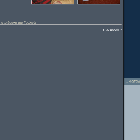
ς στο βουνό του Γουλινά
επιστροφή >
::
ΦΩΤΟΔ