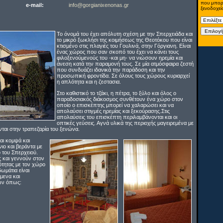
που μπορε
e-mail:
info@gorgianixenonas.gr
ξενοδοχε
Το όνομά του έχει απόλυτη σχέση με την Σπερχειάδα και
το μικρό ξωκλήσι της κοιμήσεως της Θεοτόκου που είναι
κτισμένο στις πλαγιές του Γουλινά, στην Γόργιανη. Είναι
ένας χώρος που σαν σκοπό του έχει να κάνει τους
φιλοξενούμενούς του -και μη- να νιώσουν ηρεμία και
άνεση κατά την παραμονή τους. Σε μία ατμόσφαιρα ζεστή
που συνδυάζει ιδανικά την παράδοση και την
προσωπική φροντίδα. Σε όλους τους χώρους κυριαρχεί
η απλότητα και η ζεστασια.
Στο καθιστικό το τζάκι, η πέτρα, το ξύλο και όλος ο
παραδοσιακός διάκοσμος συνθέτουν ένα χώρο στον
οποίο ο επισκέπτης μπορεί να χαλαρώσει και να
απολαύσει στιγμές ηρεμίας και ξεκούρασης.Στις
απολαύσεις του επισκέπτη περιλαμβάνονται και οι
οπτικές γεύσεις. Αγνά υλικά της περιοχής μαγειρεμένα με
ται στην τραπεζαρία του ξενώνα.
ναι κομψά και
νιο και βεράντα με
 του Σπερχειού.
 και γεννούν στον
ότητας με τον χώρο
ωμάτια είναι
μενα και
ων όπως: