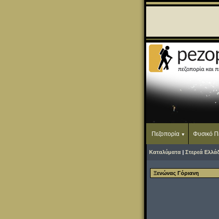
Πεζοπορία
Φυσικό Π
Καταλύματα
|
Στερεά Ελλά
Ξενώνας Γόριανη