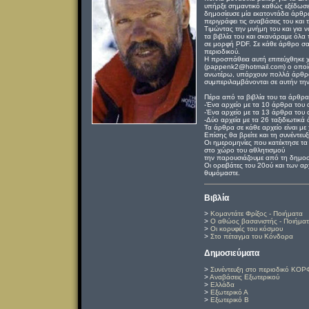
υπήρξε σημαντικό καθώς εξέδωσε 
δημοσίευσε μία εκατοντάδα άρθρω
περιγράφει τις αναβάσεις του και 
Τιμώντας την μνήμη του και για ν
τα βιβλία του και σκανάραμε όλα
σε μορφή PDF. Σε κάθε άρθρο σα
περιοδικού.
Η προσπάθεια αυτή επιτεύχθηκε 
(pappenk2@hotmail.com) ο οποίο
ανωτέρω, υπάρχουν πολλά άρθρα 
συμπεριλαμβάνονται σε αυτήν τη
Πέρα από τα βιβλία του τα άρθρα
-Ένα αρχείο με τα 10 άρθρα του
-Ένα αρχείο με τα 13 άρθρα του α
-Δύο αρχεία με τα 26 ταξιδιωτικ
Τα άρθρα σε κάθε αρχείο είναι με
Επίσης θα βρείτε και τη συνέντ
Οι ημερομηνίες που κατέκτησε τα
στο χώρο του αθλητισμού
την παρουσιάζουμε από τη δημο
Οι ορειβάτες του 20ού και των α
θυμόμαστε.
Βιβλία
>
Κομαντάτε Φρίξος - Ποιήματα
>
Ο αθώος βασανιστής - Ποιήμα
>
Οι κορυφές του κόσμου
>
Στο πέταγμα του Κόνδορα
Δημοσιεύματα
>
Συνέντευξη στο περιοδικό ΚΟΡ
>
Αναβάσεις Εξωτερικού
>
Ελλάδα
>
Εξωτερικό Α
>
Εξωτερικό Β