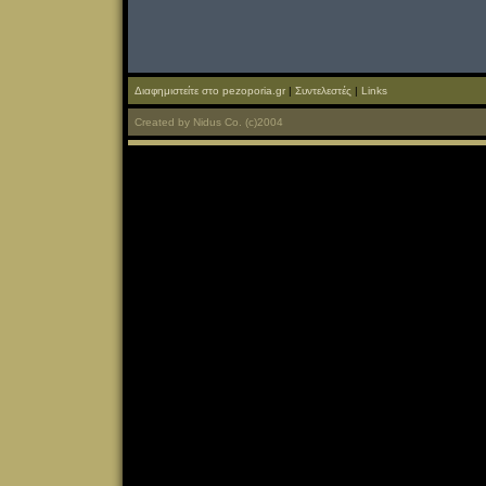
Διαφημιστείτε στο pezoporia.gr
|
Συντελεστές
|
Links
Created
by
Nidus Co.
(c)2004