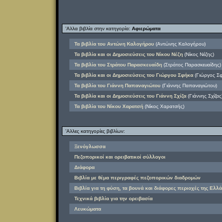
'Αλλα βιβλία στην κατηγορία:
Αφιερώματα
Τα βιβλία του Αντώνη Καλογήρου
(Αντώνης Καλογήρου)
Τα βιβλία και οι Δημοσιεύσεις του Νίκου Νέζη
(Νίκος Νέζης)
Τα βιβλία του Στράτου Παρασκευαίδη
(Στράτος Παρασκευαίδης)
Τα βιβλία και οι Δημοσιεύσεις του Γιώργου Σφήκα
(Γιώργος Σφ
Τα βιβλία του Γιάννη Παπαναγιώτου
(Γιάννης Παπαναγιώτου)
Τα βιβλία και οι Δημοσιεύσεις του Γιάννη Σχίζα
(Γιάννης Σχίζας
Τα βιβλία του Νίκου Χαρατσή
(Νίκος Χαρατσής)
'Αλλες κατηγορίες βιβλίων:
Ξενόγλωσσα
Πεζοπορικοί και ορειβατικοί σύλλογοι
Διάφορα
Βιβλία με θέμα περιγραφές πεζοπορικών διαδρομών
Βιβλία για τη φύση, τα βουνά και διάφορες περιοχές της Ελλά
Τεχνικά βιβλία για την ορειβασία
Λευκώματα