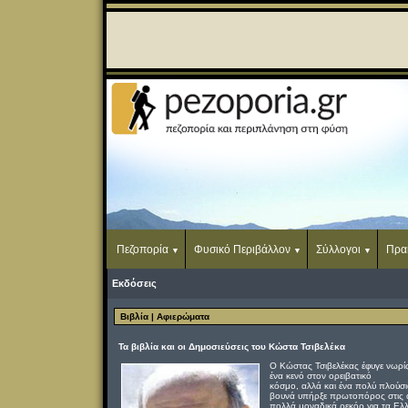
Πεζοπορία
Φυσικό Περιβάλλον
Σύλλογοι
Πρα
Εκδόσεις
Βιβλία
| Αφιερώματα
Τα βιβλία και οι Δημοσιεύσεις του Κώστα Τσιβελέκα
Ο Κώστας Τσιβελέκας έφυγε νωρί
ένα κενό στον ορειβατικό
κόσμο, αλλά και ένα πολύ πλούσι
βουνά υπήρξε πρωτοπόρος στις α
πολλά μοναδικά ρεκόρ για τα Ελλ