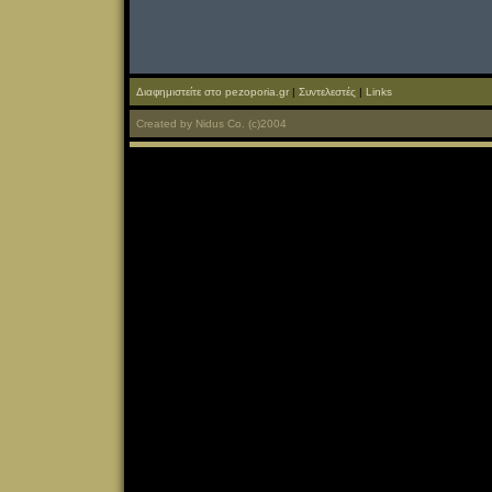
Διαφημιστείτε στο pezoporia.gr
|
Συντελεστές
|
Links
Created
by
Nidus Co.
(c)2004