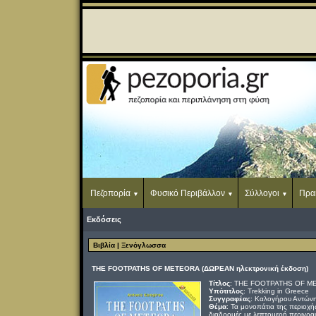
Πεζοπορία
Φυσικό Περιβάλλον
Σύλλογοι
Πρα
Εκδόσεις
Βιβλία
| Ξενόγλωσσα
ΤΗΕ FOOTPATHS OF METEORA (ΔΩΡΕΑΝ ηλεκτρονική έκδοση)
Τίτλος
: ΤΗΕ FOOTPATHS OF M
Υπότιτλος
: Trekking in Greece
Συγγραφέας
: Καλογήρου Αντών
Θέμα
: Τα μονοπάτια της περιοχή
διαδρομές με λεπτομερή περιγραφή