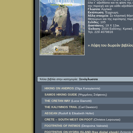
όλα τ΄ αξιοθέατα και τη φύση τη
την περιοχή και για κάθε αξιοθέα
Γλώσσα
: Αγγλικά
Εκτύπωση
: Έγχρωμη.
Άλλα στοιχεία
: Σε πλαστική θήκ
Μετεώρων και της ευρύτερης περι
Σελίδες
: 105
Διαστάσεις
: 19 Χ 12εκ.
Έκδοση
: 2004 Εκδότης: Κριτικ
Τηλ. 229 4079816
» Λήψη του δωρεάν βιβλίο
'Αλλα βιβλία στην κατηγορία:
Ξενόγλωσσα
HIKING ON ANDROS
(Olga Karayiannis)
SAMOS HIKING GUIDE
(Ψημμένος Στέφανος)
THE CRETAN WAY
(Luca Gianotti)
THE KALYMNOS TRAIL
(Carl Dawson)
AEGEAN
(Rudolf & Elisabeth Hofer)
CRETE – SOUTH WEST ON FOOT
(Christos Lepouras)
FOOTPATHS OF PATMOS
(Despoina Vakratsi)
FOOTPATHS ON HYDRA ISLAND (free digital ebook)
(Antonis K