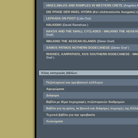
HIKES,WALKS AND RAMPLES IN WESTERN CRETE
(Angelos A
DIE PFADE DER INSEL HYDRA (frei elektronische Ausgabe)
(
LEFKADA ON FOOT
(Lida Out)
HALKIDIKI
(David Ramshaw )
NAXOS AND THE SMALL CYCLADES - WALKING THE AEGEA
Graf)
WALKING THE AEGEAN ISLANDS
(Dieter Graf)
SAMOS PATMOS NOTHERN DODECANESE
(Dieter Graf )
RHODES, KARPATHOS, KOS SOUTHERN DODECANESE - WAL
Graf )
'Αλλες κατηγορίες βιβλίων:
Πεζοπορικοί και ορειβατικοί σύλλογοι
Αφιερώματα
Διάφορα
Βιβλία με θέμα περιγραφές πεζοπορικών διαδρομών
Βιβλία για τη φύση, τα βουνά και διάφορες περιοχές της Ελλά
Τεχνικά βιβλία για την ορειβασία
Λευκώματα