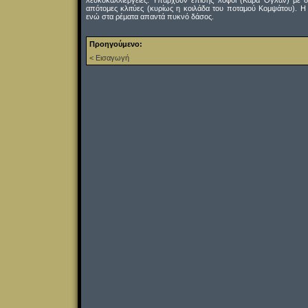
λευκοκαλλιέργειες. Υπάρχουν επίσης λόφοι (Καρά Ογλάν) με 
απότομες κλιτύες (κυρίως η κοιλάδα του ποταμού Κομψάτου). Η
ενώ στα ρέματα απαντά πυκνό δάσος.
Προηγούμενο:
< Εισαγωγή