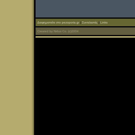
Διαφημιστείτε στο pezoporia.gr
|
Συντελεστές
|
Links
Created
by
Nidus Co.
(c)2004