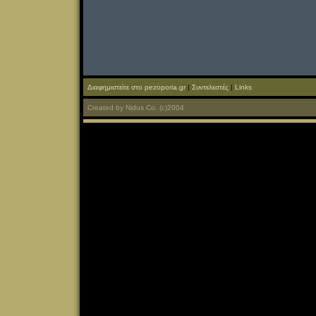
Διαφημιστείτε στο pezoporia.gr
|
Συντελεστές
|
Links
Created
by
Nidus Co.
(c)2004