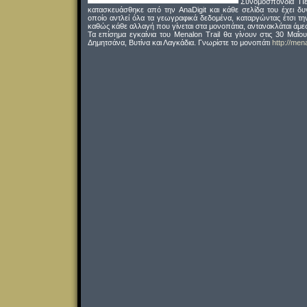
Συνομοσπονδία Πε
κατασκευάσθηκε από την AnaDigit και κάθε σελίδα του έχει δυ
οποίο αντλεί όλα τα γεωγραφικά δεδομένα, καταργώντας έτσι τη
καθώς κάθε αλλαγή που γίνεται στα μονοπάτια, αντανακλάται άμεσα
Τα επίσημα εγκαίνια του Menalon Trail θα γίνουν στις 30 Μαΐ
Δημητσάνα, Βυτίνα και Λαγκάδια. Γνωρίστε το μονοπάτι
http://mena