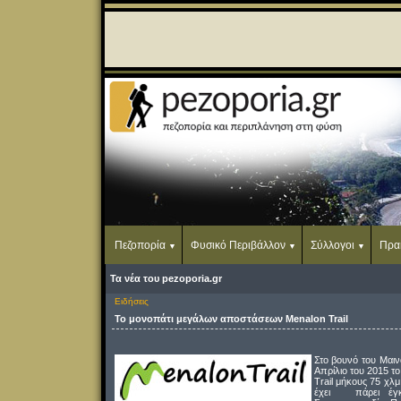
Πεζοπορία
Φυσικό Περιβάλλον
Σύλλογοι
Πρα
Τα νέα του pezoporia.gr
Ειδήσεις
Το μονοπάτι μεγάλων αποστάσεων Menalon Trail
Στο βουνό του Μαι
Απρίλιο του 2015 
Trail μήκους 75 χλμ
έχει πάρει έγκ