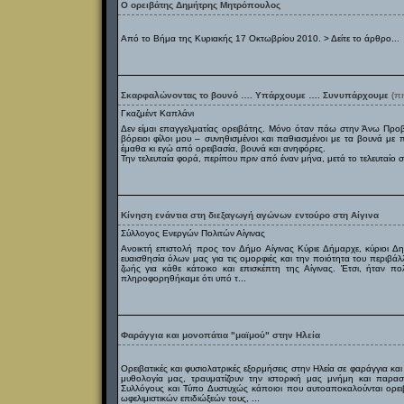
Ο ορειβάτης Δημήτρης Μητρόπουλος
Από το Βήμα της Κυριακής 17 Οκτωβρίου 2010. > Δείτε το άρθρο...
Σκαρφαλώνοντας το βουνό …. Υπάρχουμε …. Συνυπάρχουμε
(π
Γκαζμέντ Καπλάνι
Δεν είμαι επαγγελματίας ορειβάτης. Μόνο όταν πάω στην Άνω Προβη
βόρειοι φίλοι μου – συνηθισμένοι και παθιασμένοι με τα βουνά με π
έμαθα κι εγώ από ορειβασία, βουνά και ανηφόρες.
Την τελευταία φορά, περίπου πριν από έναν μήνα, μετά το τελευταίο
Κίνηση ενάντια στη διεξαγωγή αγώνων εντούρο στη Αίγινα
Σύλλογος Ενεργών Πολιτών Αίγινας
Ανοικτή επιστολή προς τον Δήμο Αίγινας Κύριε Δήμαρχε, κύριοι Δη
ευαισθησία όλων μας για τις ομορφιές και την ποιότητα του περιβάλ
ζωής για κάθε κάτοικο και επισκέπτη της Αίγινας. Έτσι, ήταν 
πληροφορηθήκαμε ότι υπό τ...
Φαράγγια και μονοπάτια "μαϊμού" στην Ηλεία
Ορειβατικές και φυσιολατρικές εξορμήσεις στην Ηλεία σε φαράγγια κ
μυθολογία μας, τραυματίζουν την ιστορική μας μνήμη και παρα
Συλλόγους και Τύπο Δυστυχώς κάποιοι που αυτοαποκαλούνται ορει
ωφελιμιστικών επιδιώξεών τους, ...