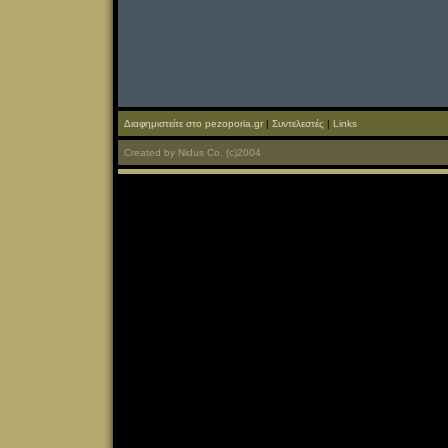
Διαφημιστείτε στο pezoporia.gr
|
Συντελεστές
|
Links
Created
by
Nidus Co.
(c)2004