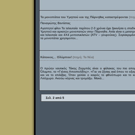
Τα μονοπάτια του Υμηττού και της Πάρνηθας καταστρέφονται
(πη
Παναγιώτης Βεντίστας
Αγαπητοί φίλοι Τα τελευταία περίπου 2-3 χρόνια έχει ξεκινήσει η σ
Υμηττού και αρκετών μονοπατιών στην Πάρνηθα. Αιτία είναι η μετατ
και τελευταία και 4Χ4 μοτοσυκλετών (ATV – γουρούνες). Συγκεκριμέ
τα μονοπάτια χρησιμοποι...
Κάτοικος... Ολύμπου!
(πηγή: Τα Νέα)
O πρώην ναυτικός Τάκης Ζορμπάς είναι ο φύλακας του πιο απομ
Όλυμπο, το «Γιόσος Αποστολίδης». «Για να ζήσεις εκεί όπου το οξυ
και να το επιλέξεις. Όταν χαλάει ο καιρός το φθινόπωρο και το κ
Λιτόχωρο. Ακούω κόρνες και τρομάζω. Μακά...
Σελ. 2 από 5