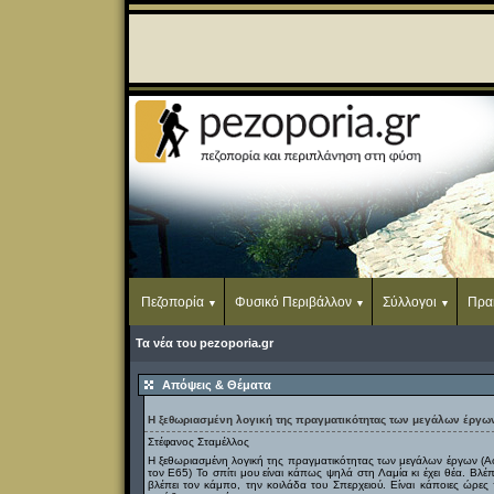
Πεζοπορία
Φυσικό Περιβάλλον
Σύλλογοι
Πρα
Τα νέα του pezoporia.gr
Απόψεις & Θέματα
Η ξεθωριασμένη λογική της πραγματικότητας των μεγάλων έργω
Στέφανος Σταμέλλος
Η ξεθωριασμένη λογική της πραγματικότητας των μεγάλων έργων (Αφ
τον Ε65) Το σπίτι μου είναι κάπως ψηλά στη Λαμία κι έχει θέα. Βλέ
βλέπει τον κάμπο, την κοιλάδα του Σπερχειού. Είναι κάποιες ώρες 