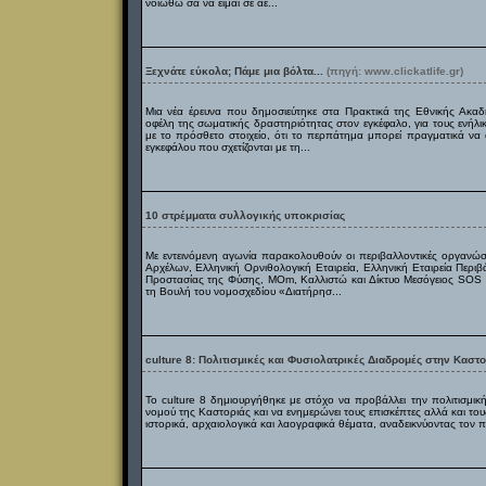
νοιώθω σα να είμαι σε αε...
Ξεχνάτε εύκολα; Πάμε μια βόλτα...
(πηγή: www.clickatlife.gr)
Μια νέα έρευνα που δημοσιεύτηκε στα Πρακτικά της Εθνικής Ακαδ
οφέλη της σωματικής δραστηριότητας στον εγκέφαλο, για τους ενήλικ
με το πρόσθετο στοιχείο, ότι το περπάτημα μπορεί πραγματικά να
εγκεφάλου που σχετίζονται με τη...
10 στρέμματα συλλογικής υποκρισίας
Με εντεινόμενη αγωνία παρακολουθούν οι περιβαλλοντικές οργαν
Αρχέλων, Ελληνική Ορνιθολογική Εταιρεία, Ελληνική Εταιρεία Περιβά
Προστασίας της Φύσης, MOm, Καλλιστώ και Δίκτυο Μεσόγειος SOS τ
τη Βουλή του νομοσχεδίου «Διατήρησ...
culture 8: Πολιτισμικές και Φυσιολατρικές Διαδρομές στην Καστο
Το culture 8 δημιουργήθηκε με στόχο να προβάλλει την πολιτισμικ
νομού της Καστοριάς και να ενημερώνει τους επισκέπτες αλλά και του
ιστορικά, αρχαιολογικά και λαογραφικά θέματα, αναδεικνύοντας τον πο