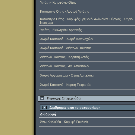
Υπάτη - Καταφύγιο Οίτης
Καταφύγιο Οίτης - Λουτρά Υπάτης
Καταφύγιο Οίτης - Κορυφές Γρεβενό, Αλύκαινα, Πύργος - Χωριό
Νεοχώρι
Υπάτη - Εκκλησάκι Αρσαλής
Χωριό Καστανιά - Χωριό Καπνοχώρι
Χωριό Καστανιά - Διάσελο Πάθενας
Διάσελο Πάθενας - Κορυφή Αετός
Διάσελο Πάθενας - Αγ. Απόστολοι
Χωριό Αργυροχώρι - Θέση Αμπελάκι
Χωριό Καστανιά - Κορφή Πετρωτός
Περιοχή: Σπερχειάδα
Διαδρομές από το pezoporia.gr
Διαδρομή
Άνω Καλλιθέα - Κορυφή Γουλινά