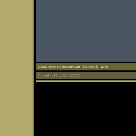
Διαφημιστείτε στο pezoporia.gr
|
Συντελεστές
|
Links
Created
by
Nidus Co.
(c)2004