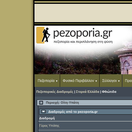
Πεζοπορία
Φυσικό Περιβάλλον
Σύλλογοι
Πρα
Πεζοπορικές Διαδρομές
|
Στερεά Ελλάδα
| Φθιώτιδα
Περιοχή: Οίτη-Υπάτη
Διαδρομές από το pezoporia.gr
Διαδρομή
Γύρος Υπάτης