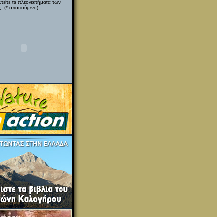
υτείτε τα πλεονεκτήματα των
. (* απαιτούμενο)