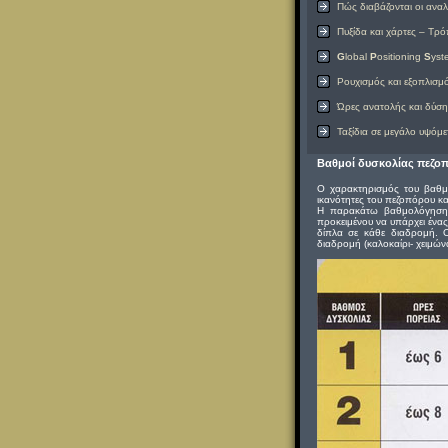
Πώς διαβάζονται οι ανα
Πυξίδα και χάρτες – Τρό
G
lobal
P
ositioning
S
yst
Ρουχισμός και εξοπλισμ
Ώρες ανατολής και δύση
Ταξίδια σε μεγάλο υψόμε
Βαθμοί δυσκολίας πεζοπ
Ο χαρακτηρισμός του βαθμο
ικανότητες του πεζοπόρου κα
Η παρακάτω βαθμολόγηση ε
προκειμένου να υπάρχει ένας
δίπλα σε κάθε διαδρομή. 
διαδρομή (καλοκαίρι- χειμών