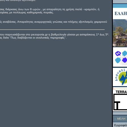
άσεις διάρκειας άνω των 8 ωρών , με απαραίτητη τη χρήση πιολέ - κραμπόν, ή
σχίσεις με πολύωρες καθημερινές πορείες.
ς αναβάσεις. Απαραίτητες αναρριχητικές γνώσεις και πλήρης εξοπλισμός χειμερινού
που παρουσιάζονται στο pezoporia.gr η βαθμολογία γίνεται με αστερίσκους 1* έως 5*.
 δείτε "Πως διαβάζονται οι αναλυτικές περιγραφές".
::
ΜΕΛΗ
Εγγραφείτ