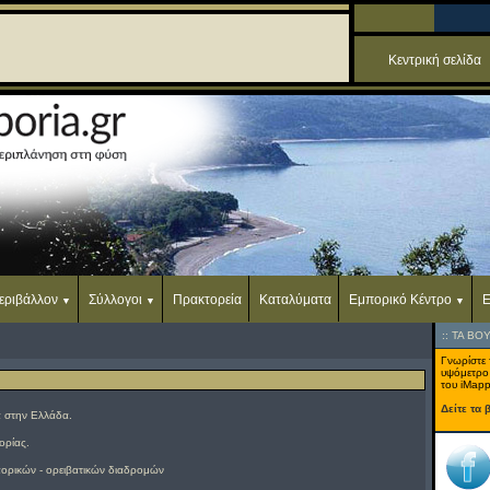
Κεντρική σελίδα
εριβάλλον
Σύλλογοι
Πρακτορεία
Καταλύματα
Εμπορικό Κέντρο
Ε
::
ΤΑ ΒΟ
Γνωρίστε 
υψόμετρο
του iMapp
Δείτε τα 
α στην Ελλάδα.
ορίας.
ορικών - ορειβατικών διαδρομών