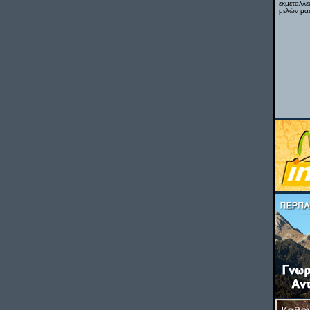
εκμεταλλε
μελών μας