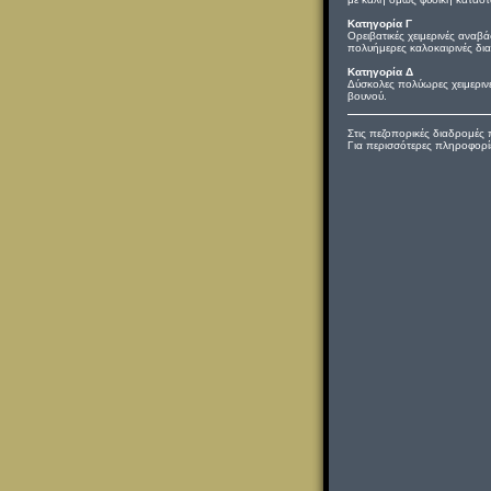
Κατηγορία Γ
Ορειβατικές χειμερινές αναβ
πολυήμερες καλοκαιρινές δια
Κατηγορία Δ
Δύσκολες πολύωρες χειμερινέ
βουνού.
Στις πεζοπορικές διαδρομές 
Για περισσότερες πληροφορίες