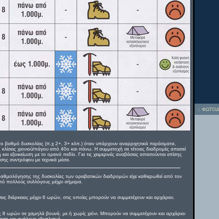
::
ΦΩΤΟΔ
το βαθμό δυσκολίας (π.χ 2+, 3+ κλπ.) όταν υπάρχουν αναρριχητικά περάσματα,
 ή κλίσεις χιονιού/πάγου από 40ο και πάνω. Η συμμετοχή σε τέτοιες διαδρομές απαιτεί
αι εξοικείωση με το ορεινό πεδίο. Για τις χειμερινές αναβάσεις απαιτούνται επίσης
σης συντρόφου με τεχνικά μέσα.
θμολόγησης της δυσκολίας των ορειβατικών διαδρομών είχε καθιερωθεί από τον
από πολλούς συλλόγους μέχρι σήμερα.
ις διάρκειας μέχρι 6 ωρών, στις οποίες μπορούν να συμμετέχουν και αρχάριοι.
 8 ωρών σε χαμηλά βουνά, με ή χωρίς χιόνι. Μπορούν να συμμετέχουν και αρχάριοι
αση και ανάλογο εξοπλισμό.