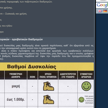
λυτικές περιγραφές των πεζοπορικών διαδρομών.
ποι χρήσης.
em – Συσκευές και χρήση.
ός
ς του ηλίου
τρο
ορικών - ορειβατικών διαδρομών
ύ δυσκολίας μιας διαδρομής είναι αρκετά περίπλοκος καθ΄ ότι εξαρτάται από τις
ι την υποκειμενική κρίση αυτού που τη χαρακτήρισε.
ίναι η πλέον πρόσφατη και αποτελεί ένα εργαλείο των ορειβατικών συλλόγων
 κοινός κώδικας χαρακτηρισμού της δυσκολίας μιας διαδρομής και ο οποίος γράφεται
Ο βαθμός δυσκολίας λαμβάνει υπ’ όψιν την περίοδο που θα πραγματοποιηθεί η
ας).