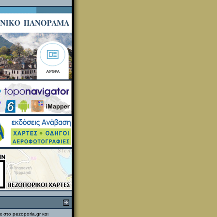
ε στο pezoporia.gr και