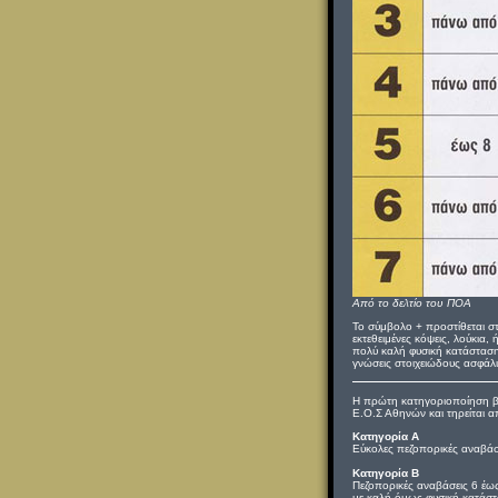
Από το δελτίο του ΠΟΑ
Το σύμβολο + προστίθεται σ
εκτεθειμένες κόψεις, λούκια,
πολύ καλή φυσική κατάσταση κ
γνώσεις στοιχειώδους ασφάλι
Η πρώτη κατηγοριοποίηση βα
Ε.Ο.Σ Αθηνών και τηρείται 
Κατηγορία Α
Εύκολες πεζοπορικές αναβάσε
Κατηγορία Β
Πεζοπορικές αναβάσεις 6 έως
με καλή όμως φυσική κατάστ