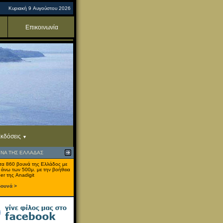
Κυριακή 9 Αυγούστου 2026
Επικοινωνία
κδόσεις
ΥΝΑ ΤΗΣ ΕΛΛΑΔΑΣ
τα 860 βουνά της Ελλάδος με
 άνω των 500μ. με την βοήθεια
er της Anadigit
βουνά >