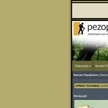
Πεζοπορία
Φυσικό Π
Φυσικό Περιβάλλον |
Natur
ΟΡΜΟΣ ΠΟΤΑΜΙΑΣ
(GR11
Εισαγωγή