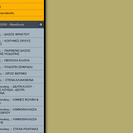
ή
ληροφορίες
 2000 - Μακεδονία
ς :: ΔΑΣΟΣ ΦΡΑΚΤΟΥ
ας :: ΚΟΡΥΦΕΣ ΟΡΟΥΣ
Ο
ας :: ΠΑΡΘΕΝΟ ΔΑΣΟΣ
ΚΗΣ ΡΟΔΟΠΗΣ
ς :: ΠΕΡΙΟΧΗ ΕΛΑΤΙΑ
ς :: ΡΟΔΟΠΗ (ΣΗΜΥΔΑ)
ας :: ΟΡΟΣ ΒΕΡΜΙΟ
ας :: ΣΤΕΝΑ ΑΛΙΑΚΜΟΝΑ
ονίκης :: ΔΕΛΤΑ ΑΞΙΟΥ -
 ΛΟΥΔΙΑ - ΔΕΛΤΑ
ΟΝΑ
λονίκης :: ΛΙΜΝΕΣ ΒΟΛΒΗ &
Α
λονίκης :: ΛΙΜΝΟΘΑΛΑΣΣΑ
ΧΩΡΙΟΥ
λονίκης :: ΛΙΜΝΟΘΑΛΑΣΣΑ
ΗΣ
λονίκης :: ΣΤΕΝΑ ΡΕΝΤΙΝΑΣ