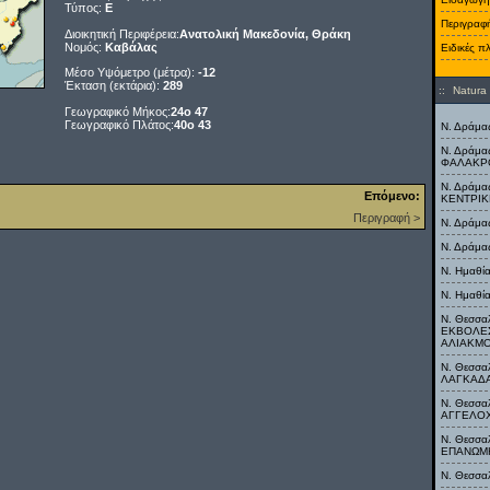
Τύπος:
E
Περιγραφ
Διοικητική Περιφέρεια:
Ανατολική Μακεδονία, Θράκη
Νομός:
Καβάλας
Ειδικές π
Μέσο Υψόμετρο (μέτρα):
-12
Έκταση (εκτάρια):
289
::
Natura
Γεωγραφικό Μήκος:
24o 47
Γεωγραφικό Πλάτος:
40o 43
Ν. Δράμα
Ν. Δράμ
ΦΑΛΑΚΡ
Ν. Δράμ
Επόμενο:
ΚΕΝΤΡΙ
Περιγραφή >
Ν. Δράμα
Ν. Δράμα
Ν. Ημαθί
Ν. Ημαθί
Ν. Θεσσαλ
ΕΚΒΟΛΕΣ
ΑΛΙΑΚΜ
Ν. Θεσσα
ΛΑΓΚΑΔ
Ν. Θεσσα
ΑΓΓΕΛΟ
Ν. Θεσσα
ΕΠΑΝΩΜ
Ν. Θεσσα