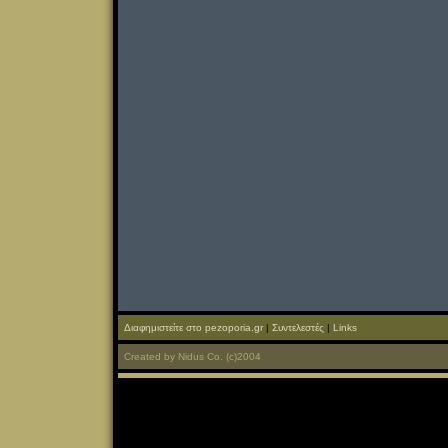
Διαφημιστείτε στο pezoporia.gr
|
Συντελεστές
|
Links
Created
by
Nidus Co.
(c)2004