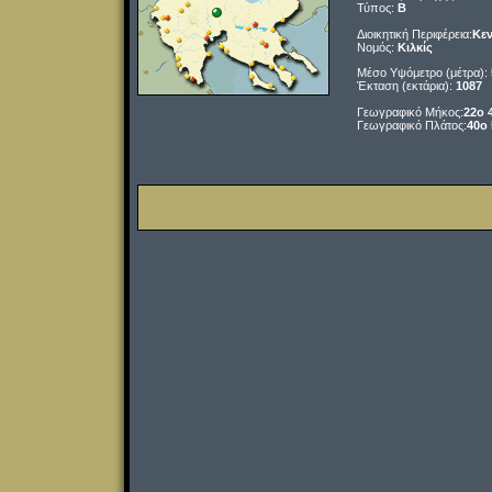
Τύπος:
B
Διοικητική Περιφέρεια:
Κεν
Νομός:
Κιλκίς
Μέσο Υψόμετρο (μέτρα):
Έκταση (εκτάρια):
1087
Γεωγραφικό Μήκος:
22o 
Γεωγραφικό Πλάτος:
40o 