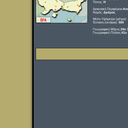
Τύπος:
H
Διοικητική Περιφέρεια:
Ανα
Νομός:
Δράμας
Μέσο Υψόμετρο (μέτρα):
Έκταση (εκτάρια):
569
Γεωγραφικό Μήκος:
24o 
Γεωγραφικό Πλάτος:
41o 