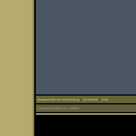
Διαφημιστείτε στο pezoporia.gr
|
Συντελεστές
|
Links
Created
by
Nidus Co.
(c)2004