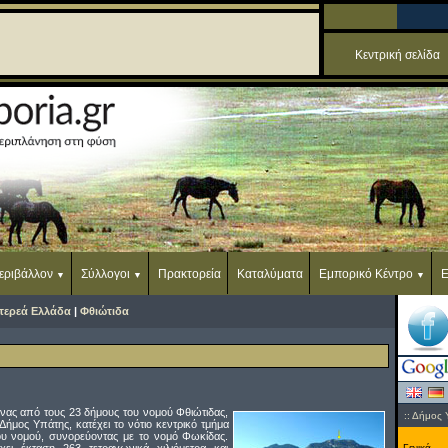
Κεντρική σελίδα
εριβάλλον
Σύλλογοι
Πρακτορεία
Καταλύματα
Εμπορικό Κέντρο
Ε
τερεά Ελλάδα
|
Φθιώτιδα
νας από τους 23 δήμους του νομού Φθιώτιδας,
:: Δήμος 
 Δήμος Υπάτης, κατέχει το νότιο κεντρικό τμήμα
ου νομού, συνορεύοντας με το νομό Φωκίδας.
Γενικά