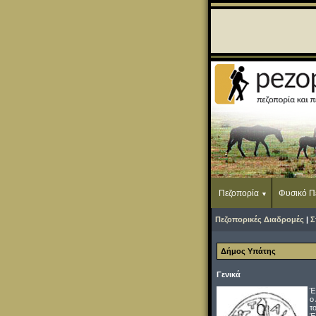
Πεζοπορία
Φυσικό Π
Πεζοπορικές Διαδρομές
|
Σ
Δήμος Υπάτης
Γενικά
Έ
ο
τ