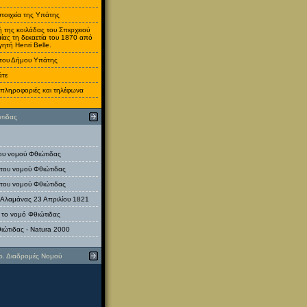
στοιχεία της Υπάτης
 της κοιλάδας του Σπερχειού
μίας τη δεκαετία του 1870 από
γητή Henri Belle.
 του Δήμου Υπάτης
άτε
 πληροφοριές και τηλέφωνα
τιδας
του νομού Φθιώτιδας
 του νομού Φθιώτιδας
 του νομού Φθιώτιδας
 Αλαμάνας 23 Απριλίου 1821
α το νομό Φθιώτιδας
ιώτιδας - Natura 2000
ρ. Διαδρομές Νομού