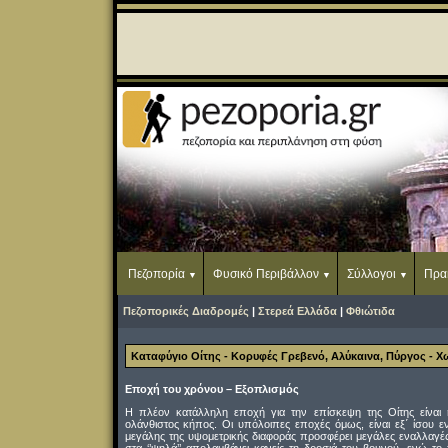
Πεζοπορία
Φυσικό Περιβάλλον
Σύλλογοι
Πρα
Πεζοπορικές Διαδρομές
|
Στερεά Ελλάδα
|
Φθιώτιδα
Καταφύγιο Οίτης - Κορυφές Γρεβενό, Αλύκαινα, Πύργος - Χ
Εποχή του χρόνου – Εξοπλισμός
Η πλέον κατάλληλη εποχή για την επίσκεψη της Οίτης είναι 
ολάνθιστος κήπος. Οι υπόλοιπες εποχές όμως, είναι εξ΄ ίσου 
μεγάλης της υψομετρικής διαφοράς προσφέρει μεγάλες εναλλαγές 