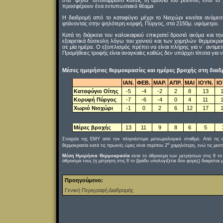
στα ‘’ψηλά’’ απολαμβάνει κανείς τη δροσιά του βουνού, ενώ το 
προσφέρουν ένα εντυπωσιακό θέαμα
Η διαδρομή από το καταφύγιο μέχρι το Νιοχώρι κινείται ανάμε
φτάνοντας στην ψηλότερη κορφή, Πύργος, στα 2150μ. υψόμετρο.
Κατά τη διάρκεια του καλοκαιριού επικρατεί δροσιά ακόμα και τη
εξαιρετικά δύσκολη λόγω του χιονιού και των χαμηλών θερμοκρ
σε μία ημέρα. Ο εξοπλισμός πρέπει να είναι πλήρης για ν΄ αντιμ
Προμήθειες τροφής είναι αναγκαίες καθώς δεν υπάρχει τίποτα για ν
Μέσες ημερήσιες θερμοκρασίες και ημέρες βροχής στη διαδ
ΙΑΝ.
ΦΕΒ.
ΜΑΡ.
ΑΠΡ.
ΜΑΙ
ΙΟΥΝ.
ΙΟ
Καταφύγιο Οίτης
-5
-4
-2
2
8
13
Κορυφή Πύργος
-7
-6
-4
0
4
11
Χωριό Νιοχώρι
-1
0
2
6
12
17
Μέρες βροχής
13
11
9
8
6
5
Στοιχεία της ΕΜΥ από τον πλησιέστερο μετεωρολογικό σταθμό. Από τις α
ο
θερμοκρασία κατά τις πρωινές ώρες είναι περίπου 2
χαμηλότερη, ενώ τις μεση
Μέση Ημερήσια Θερμοκρασία
είναι το άθροισμα των μετρήσεων στις 8 το 
άθροισμα τους (η μέτρηση στις 8 το βράδυ υπολογίζεται δύο φορές) διαιρείται μ
Προηγούμενο:
Γενική Περιγραφή Διαδρομής