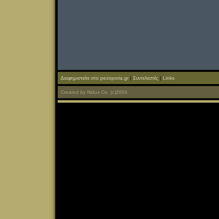
Διαφημιστείτε στο pezoporia.gr
|
Συντελεστές
|
Links
Created
by
Nidus Co.
(c)2004