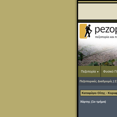
Πεζοπορία
Φυσικό Π
Πεζοπορικές Διαδρομές
|
Σ
Καταφύγιο Οίτης - Κορυφ
Χάρτης (1ο τμήμα)