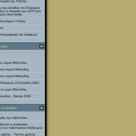
στοιχεία της Υπάτης
 της κοιλάδας του Σπερχειού
μίας τη δεκαετία του 1870 από
γητή Henri Belle.
 του Δήμου Υπάτης
άτε
 πληροφοριές και τηλέφωνα
τιδας
του νομού Φθιώτιδας
 του νομού Φθιώτιδας
 του νομού Φθιώτιδας
 Αλαμάνας 23 Απριλίου 1821
α το νομό Φθιώτιδας
ιώτιδας - Natura 2000
για Βοήθεια
ρίες της πεζοπορίας
ζονται οι αναλυτικές
ές των πεζοπορικών διαδρομών
ι χάρτες – Τρόποι χρήσης