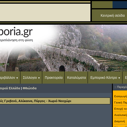
Κεντρική σελίδα
εριβάλλον
Σύλλογοι
Πρακτορεία
Καταλύματα
Εμπορικό Κέντρο
Ε
:: Περιεχ
τερεά Ελλάδα
|
Φθιώτιδα
Εισαγωγή
ές Γρεβενό, Αλύκαινα, Πύργος - Χωριό Νεοχώρι
Γενική Π
Εποχή το
Αναλυτικ
Διαμονή