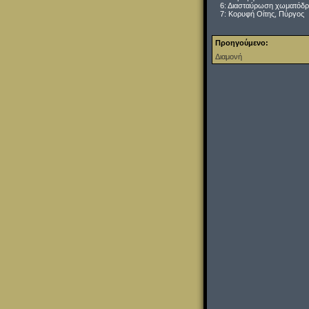
6: Διασταύρωση χωματόδρ
7: Κορυφή Οίτης, Πύργος
Προηγούμενο:
Διαμονή