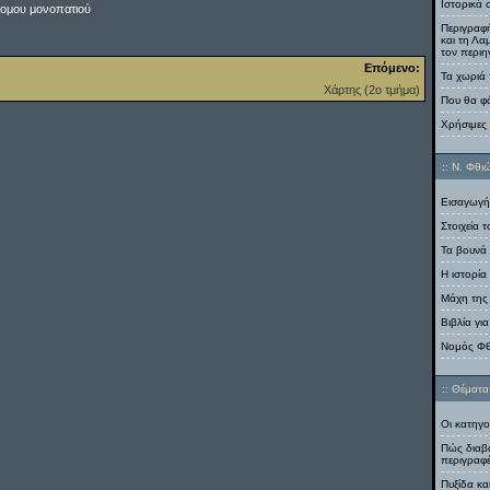
Ιστορικά 
ομου μονοπατιού
Περιγραφή
και τη Λα
τον περιη
Επόμενο:
Τα χωριά
Χάρτης (2ο τμήμα)
Που θα φ
Χρήσιμες
:: Ν. Φθιώ
Εισαγωγή
Στοιχεία 
Τα βουνά
Η ιστορία
Μάχη της
Βιβλία γι
Νομός Φθ
:: Θέματα 
Οι κατηγο
Πώς διαβά
περιγραφ
Πυξίδα κα