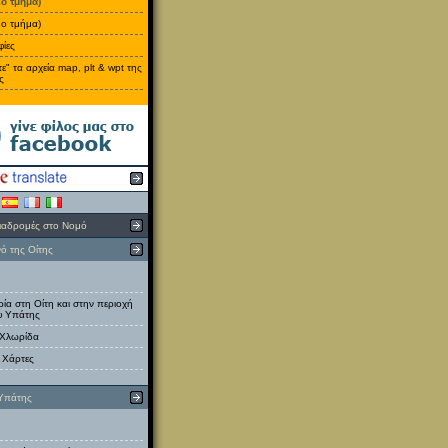
1ο τμήμα)
2ο τμήμα)
ίες
ε" τα αρχεία map, plt & wpt της
ς
ιαδρομές στο Νομό
ό της Οίτης
ία στη Οίτη και στην περιοχή
υ Υπάτης
 Χλωρίδα
ι Χάρτες
Υπάτης