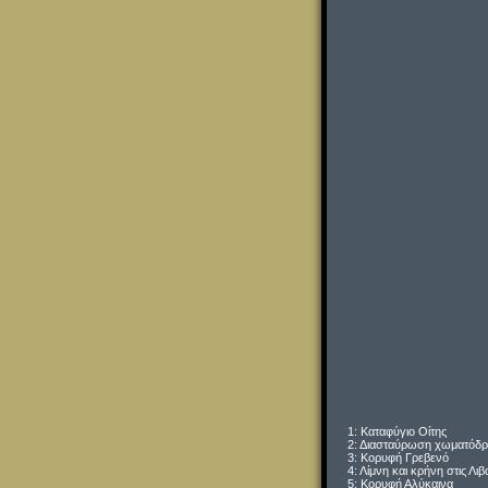
1: Καταφύγιο Οίτης
2: Διασταύρωση χωματόδρο
3: Κορυφή Γρεβενό
4: Λίμνη και κρήνη στις Λιβ
5: Κορυφή Αλύκαινα