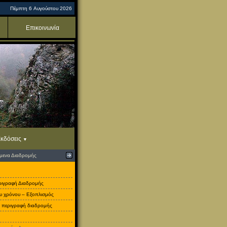
Πέμπτη 6 Αυγούστου 2026
Επικοινωνία
κδόσεις
όμενα Διαδρομής
εριγραφή Διαδρομής
υ χρόνου – Εξοπλισμός
ή περιγραφή διαδρομής