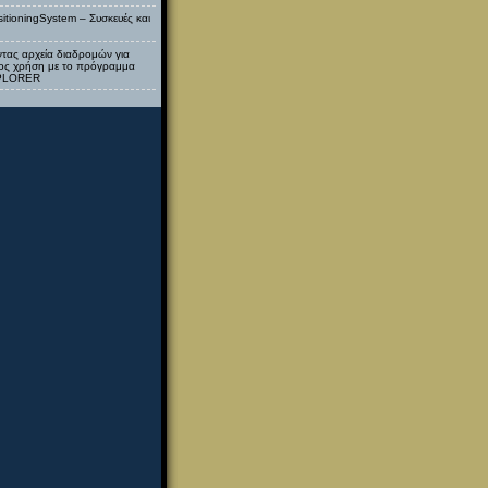
itioningSystem – Συσκευές και
τας αρχεία διαδρομών για
ος χρήση με το πρόγραμμα
XPLORER