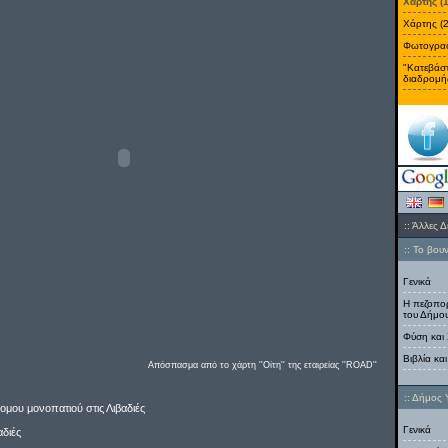
Χάρτης (
Χάρτης (
Φωτογραφ
"Κατεβάστ
διαδρομή
::
Άλλες Δ
:: Το βουν
Γενικά
Η πεζοπορ
του Δήμο
Φύση και
Βιβλία κα
Απόσπασμα από το χάρτη ''Οίτη'' της εταιρείας ''ROAD''
:: Δήμος 
μου μονοπατιού στις Λιβαδιές
Γενικά
αδιές