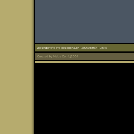
Διαφημιστείτε στο pezoporia.gr
|
Συντελεστές
|
Links
Created
by
Nidus Co.
(c)2004