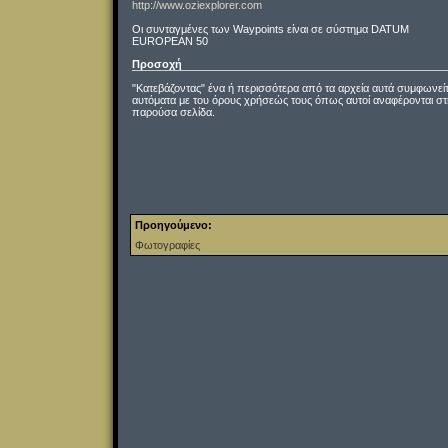
http://www.oziexplorer.com
Οι συνταγμένες των Waypoints είναι σε σύστημα DATUM
EUROPEAN 50
Προσοχή
"Κατεβάζοντας" ένα ή περισσότερα από τα αρχεία αυτά συμφωνεί
αυτόματα με του όρους χρήσεώς τους όπως αυτοί αναφέρονται στ
παρούσα σελίδα.
Προηγούμενο:
Φωτογραφίες