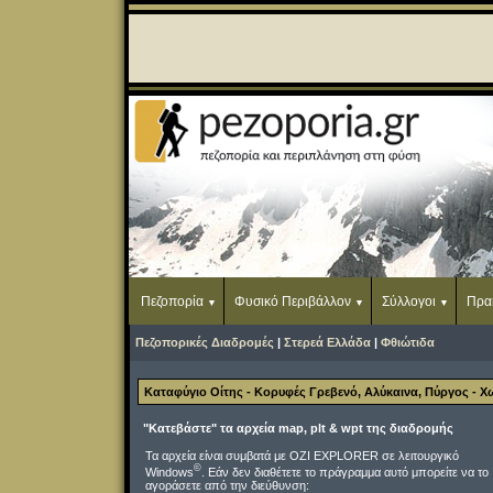
Πεζοπορία
Φυσικό Περιβάλλον
Σύλλογοι
Πρα
Πεζοπορικές Διαδρομές
|
Στερεά Ελλάδα
|
Φθιώτιδα
Καταφύγιο Οίτης - Κορυφές Γρεβενό, Αλύκαινα, Πύργος - Χ
"Κατεβάστε" τα αρχεία map, plt & wpt της διαδρομής
Τα αρχεία είναι συμβατά με OZI EXPLORER σε λειτουργικό
©
Windows
. Εάν δεν διαθέτετε το πράγραμμα αυτό μπορείτε να το
αγοράσετε από την διεύθυνση: