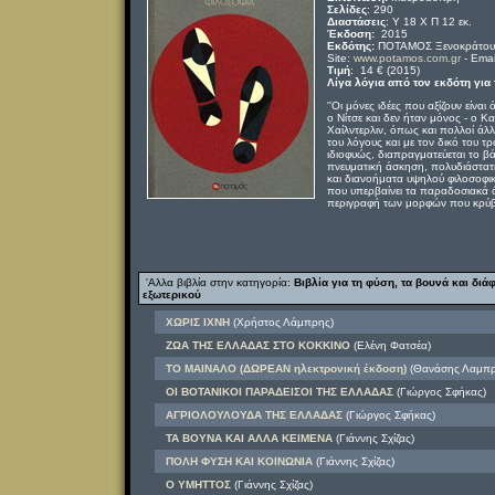
Σελίδες
: 290
Διαστάσεις
: Υ 18 Χ Π 12 εκ.
Έκδοση:
2015
Εκδότης:
ΠΟΤΑΜΟΣ Ξενοκράτους 
Site:
www.potamos.com.gr
- Emai
Τιμή
: 14 € (2015)
Λίγα λόγια από τον εκδότη για 
''Οι μόνες ιδέες που αξίζουν είνα
ο Νίτσε και δεν ήταν μόνος - ο 
Χαίλντερλιν, όπως και πολλοί άλ
του λόγους και με τον δικό του τ
ιδιοφυώς, διαπραγματεύεται το β
πνευματική άσκηση, πολυδιάστατη
και διανοήματα υψηλού φιλοσοφικ
που υπερβαίνει τα παραδοσιακά όρ
περιγραφή των μορφών που κρύβ
'Αλλα βιβλία στην κατηγορία:
Βιβλία για τη φύση, τα βουνά και διά
εξωτερικού
ΧΩΡΙΣ ΙΧΝΗ
(Χρήστος Λάμπρης)
ΖΩΑ ΤΗΣ ΕΛΛΑΔΑΣ ΣΤΟ ΚΟΚΚΙΝΟ
(Ελένη Φατσέα)
ΤΟ ΜΑΙΝΑΛΟ (ΔΩΡΕΑΝ ηλεκτρονική έκδοση)
(Θανάσης Λαμπρ
ΟΙ ΒΟΤΑΝΙΚΟΙ ΠΑΡΑΔΕΙΣΟΙ ΤΗΣ ΕΛΛΑΔΑΣ
(Γιώργος Σφήκας)
ΑΓΡΙΟΛΟΥΛΟΥΔΑ ΤΗΣ ΕΛΛΑΔΑΣ
(Γιώργος Σφήκας)
ΤΑ ΒΟΥΝΑ ΚΑΙ ΑΛΛΑ ΚΕΙΜΕΝΑ
(Γιάννης Σχίζας)
ΠΟΛΗ ΦΥΣΗ ΚΑΙ ΚΟΙΝΩΝΙΑ
(Γιάννης Σχίζας)
Ο ΥΜΗΤΤΟΣ
(Γιάννης Σχίζας)