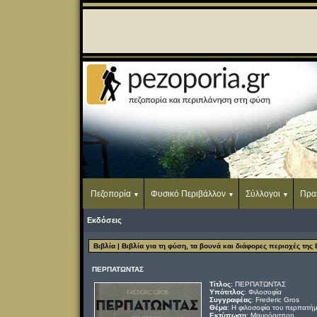
Πεζοπορία
Φυσικό Περιβάλλον
Σύλλογοι
Πρα
Εκδόσεις
Βιβλία
| Βιβλία για τη φύση, τα βουνά και διάφορες περιοχές της
ΠΕΡΠΑΤΩΝΤΑΣ
Τίτλος
: ΠΕΡΠΑΤΩΝΤΑΣ
Υπότιτλος
: Φιλοσοφία
Συγγραφέας
: Frederic Gros
Θέμα
: Η φιλοσοφία του περπατ
Εκτύπωση:
Μαυρόασπρη