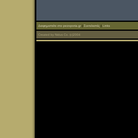
Διαφημιστείτε στο pezoporia.gr
|
Συντελεστές
|
Links
Created
by
Nidus Co.
(c)2004