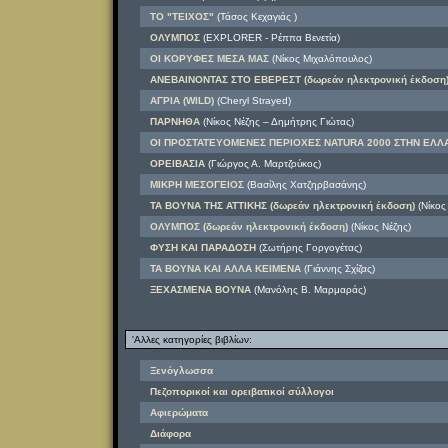
ΤΟ "ΤΕΙΧΟΣ"
(Τάσος Κεχαγιάς )
ΟΛΥΜΠΟΣ
(EXPLORER - Ρέππα Βενετία)
ΟΙ ΚΟΡΥΦΕΣ ΜΕΣΑ ΜΑΣ
(Νίκος Μιχαλόπουλος)
ΑΝΕΒΑΙΝΟΝΤΑΣ ΣΤΟ ΕΒΕΡΕΣΤ (δωρεάν ηλεκτρονική έκδοση
ΑΓΡΙΑ (WILD)
(Cheryl Strayed)
ΠΑΡΝΗΘΑ
(Νίκος Νέζης – Δημήτρης Γιώτας)
ΟΙ ΠΡΟΣΤΑΤΕΥΟΜΕΝΕΣ ΠΕΡΙΟΧΕΣ NATURA 2000 ΣΤΗΝ ΕΛΛ
ΟΡΕΙΒΑΣΙΑ
(Γιώργος Α. Μαρτζούκος)
ΜΙΚΡΗ ΜΕΣΟΓΕΙΟΣ
(Βασίλης Χατζηρβασάνης)
ΤΑ ΒΟΥΝΑ ΤΗΣ ΑΤΤΙΚΗΣ (δωρεάν ηλεκτρονική έκδοση)
(Νίκος
ΟΛΥΜΠΟΣ (δωρεάν ηλεκτρονική έκδοση)
(Νίκος Νέζης)
ΦΥΣΗ ΚΑΙ ΠΑΡΑΔΟΣΗ
(Σωτήρης Γοργογέτας)
ΤΑ ΒΟΥΝΑ ΚΑΙ ΑΛΛΑ ΚΕΙΜΕΝΑ
(Γιάννης Σχίζας)
ΞΕΧΑΣΜΕΝΑ ΒΟΥΝΑ
(Μανόλης Β. Μαρμαράς)
'Αλλες κατηγορίες βιβλίων:
Ξενόγλωσσα
Πεζοπορικοί και ορειβατικοί σύλλογοι
Αφιερώματα
Διάφορα