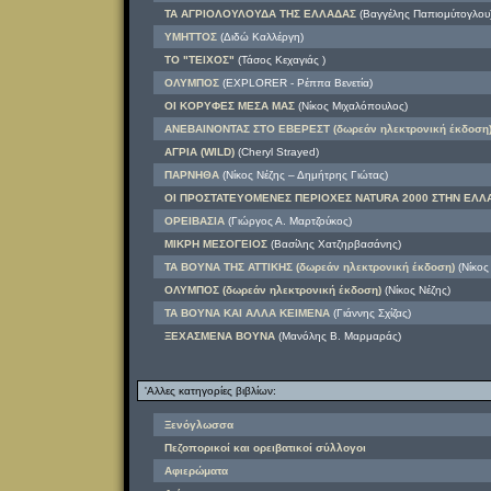
ΤΑ ΑΓΡΙΟΛΟΥΛΟΥΔΑ ΤΗΣ ΕΛΛΑΔΑΣ
(Βαγγέλης Παπιομύτογλου
ΥΜΗΤΤΟΣ
(Διδώ Καλλέργη)
ΤΟ "ΤΕΙΧΟΣ"
(Τάσος Κεχαγιάς )
ΟΛΥΜΠΟΣ
(EXPLORER - Ρέππα Βενετία)
ΟΙ ΚΟΡΥΦΕΣ ΜΕΣΑ ΜΑΣ
(Νίκος Μιχαλόπουλος)
ΑΝΕΒΑΙΝΟΝΤΑΣ ΣΤΟ ΕΒΕΡΕΣΤ (δωρεάν ηλεκτρονική έκδοση
ΑΓΡΙΑ (WILD)
(Cheryl Strayed)
ΠΑΡΝΗΘΑ
(Νίκος Νέζης – Δημήτρης Γιώτας)
ΟΙ ΠΡΟΣΤΑΤΕΥΟΜΕΝΕΣ ΠΕΡΙΟΧΕΣ NATURA 2000 ΣΤΗΝ ΕΛΛ
ΟΡΕΙΒΑΣΙΑ
(Γιώργος Α. Μαρτζούκος)
ΜΙΚΡΗ ΜΕΣΟΓΕΙΟΣ
(Βασίλης Χατζηρβασάνης)
ΤΑ ΒΟΥΝΑ ΤΗΣ ΑΤΤΙΚΗΣ (δωρεάν ηλεκτρονική έκδοση)
(Νίκος
ΟΛΥΜΠΟΣ (δωρεάν ηλεκτρονική έκδοση)
(Νίκος Νέζης)
ΤΑ ΒΟΥΝΑ ΚΑΙ ΑΛΛΑ ΚΕΙΜΕΝΑ
(Γιάννης Σχίζας)
ΞΕΧΑΣΜΕΝΑ ΒΟΥΝΑ
(Μανόλης Β. Μαρμαράς)
'Αλλες κατηγορίες βιβλίων:
Ξενόγλωσσα
Πεζοπορικοί και ορειβατικοί σύλλογοι
Αφιερώματα