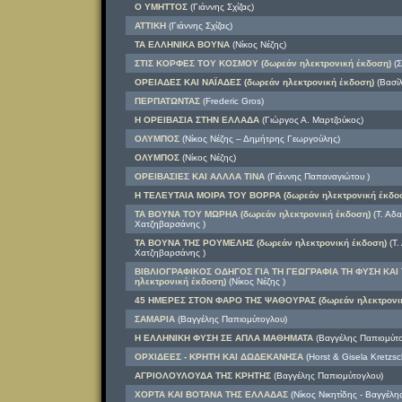
Ο ΥΜΗΤΤΟΣ
(Γιάννης Σχίζας)
ΑΤΤΙΚΗ
(Γιάννης Σχίζας)
ΤΑ ΕΛΛΗΝΙΚΑ ΒΟΥΝΑ
(Νίκος Νέζης)
ΣΤΙΣ ΚΟΡΦΕΣ ΤΟΥ ΚΟΣΜΟΥ (δωρεάν ηλεκτρονική έκδοση)
(Σ
ΟΡΕΙΑΔΕΣ ΚΑΙ ΝΑΪΑΔΕΣ (δωρεάν ηλεκτρονική έκδοση)
(Βασίλ
ΠΕΡΠΑΤΩΝΤΑΣ
(Frederic Gros)
Η ΟΡΕΙΒΑΣΙΑ ΣΤΗΝ ΕΛΛΑΔΑ
(Γιώργος Α. Μαρτζούκος)
ΟΛΥΜΠΟΣ
(Νίκος Νέζης – Δημήτρης Γεωργούλης)
ΟΛΥΜΠΟΣ
(Νίκος Νέζης)
ΟΡΕΙΒΑΣΙΕΣ ΚΑΙ ΑΛΛΛΑ ΤΙΝΑ
(Γιάννης Παπαναγιώτου )
Η ΤΕΛΕΥΤΑΙΑ ΜΟΙΡΑ ΤΟΥ ΒΟΡΡΑ (δωρεάν ηλεκτρονική έκδο
ΤΑ ΒΟΥΝΑ ΤΟΥ ΜΩΡΗΑ (δωρεάν ηλεκτρονική έκδοση)
(Τ. Αδ
Χατζηβαρσάνης )
ΤΑ ΒΟΥΝΑ ΤΗΣ ΡΟΥΜΕΛΗΣ (δωρεάν ηλεκτρονική έκδοση)
(Τ.
Χατζηβαρσάνης )
ΒΙΒΛΙΟΓΡΑΦΙΚΟΣ ΟΔΗΓΟΣ ΓΙΑ ΤΗ ΓΕΩΓΡΑΦΙΑ ΤΗ ΦΥΣΗ ΚΑΙ
ηλεκτρονική έκδοση)
(Νίκος Νέζης )
45 ΗΜΕΡΕΣ ΣΤΟΝ ΦΑΡΟ ΤΗΣ ΨΑΘΟΥΡΑΣ (δωρεάν ηλεκτρονικ
ΣΑΜΑΡΙΑ
(Βαγγέλης Παπιομύτογλου)
Η ΕΛΛΗΝΙΚΗ ΦΥΣΗ ΣΕ ΑΠΛΑ ΜΑΘΗΜΑΤΑ
(Βαγγέλης Παπιομύτο
ΟΡΧΙΔΕΕΣ - ΚΡΗΤΗ ΚΑΙ ΔΩΔΕΚΑΝΗΣΑ
(Horst & Gisela Kretzsc
ΑΓΡΙΟΛΟΥΛΟΥΔΑ ΤΗΣ ΚΡΗΤΗΣ
(Βαγγέλης Παπιομύτογλου)
ΧΟΡΤΑ ΚΑΙ ΒΟΤΑΝΑ ΤΗΣ ΕΛΛΑΔΑΣ
(Νίκος Νικητίδης - Βαγγέλ