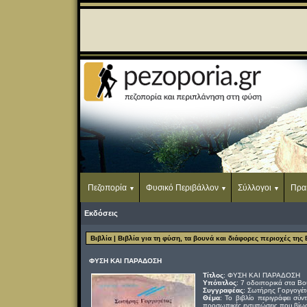
Πεζοπορία
Φυσικό Περιβάλλον
Σύλλογοι
Πρα
Εκδόσεις
Βιβλία
| Βιβλία για τη φύση, τα βουνά και διάφορες περιοχές της
ΦΥΣΗ ΚΑΙ ΠΑΡΑΔΟΣΗ
Τίτλος
: ΦΥΣΗ ΚΑΙ ΠΑΡΑΔΟΣΗ
Υπότιτλος
: 7 οδοιπορικά στα Βο
Συγγραφέας
: Σωτήρης Γοργογέτ
Θέμα
: Το βιβλίο περιγράφει σύν
προσωπικές εντυπώσεις που βίωσε