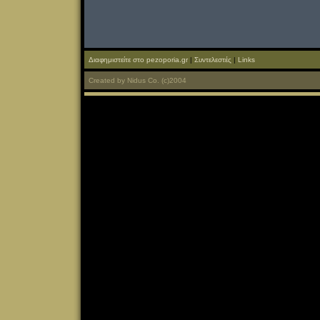
Διαφημιστείτε στο pezoporia.gr
|
Συντελεστές
|
Links
Created
by
Nidus Co.
(c)2004