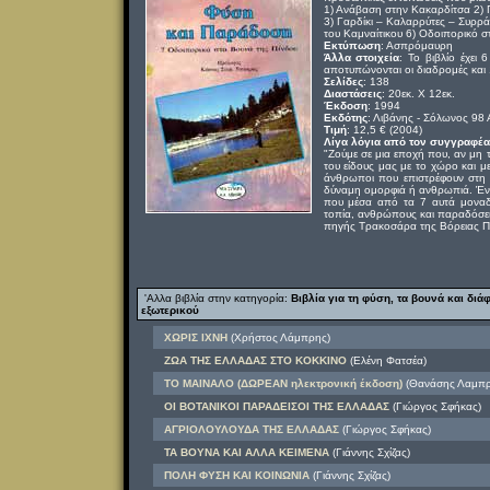
1) Ανάβαση στην Κακαρδίτσα 2)
3) Γαρδίκι – Καλαρρύτες – Συρρά
του Καμναίτικου 6) Οδοιπορικό σ
Εκτύπωση
: Ασπρόμαυρη
Άλλα στοιχεία
: Το βιβλίο έχει
αποτυπώνονται οι διαδρομές και 
Σελίδες
: 138
Διαστάσεις
: 20εκ. Χ 12εκ.
Έκδοση
: 1994
Εκδότης
: Λιβάνης - Σόλωνος 98
Τιμή
: 12,5 € (2004)
Λίγα λόγια από τον συγγραφέα
"Ζούμε σε μια εποχή που, αν μη τ
του είδους μας με το χώρο και με 
άνθρωποι που επιστρέφουν στη 
δύναμη ομορφιά ή ανθρωπιά. Έν
που μέσα από τα 7 αυτά μοναδι
τοπία, ανθρώπους και παραδόσεις
πηγής Τρακοσάρα της Βόρειας 
'Αλλα βιβλία στην κατηγορία:
Βιβλία για τη φύση, τα βουνά και διά
εξωτερικού
ΧΩΡΙΣ ΙΧΝΗ
(Χρήστος Λάμπρης)
ΖΩΑ ΤΗΣ ΕΛΛΑΔΑΣ ΣΤΟ ΚΟΚΚΙΝΟ
(Ελένη Φατσέα)
ΤΟ ΜΑΙΝΑΛΟ (ΔΩΡΕΑΝ ηλεκτρονική έκδοση)
(Θανάσης Λαμπρ
ΟΙ ΒΟΤΑΝΙΚΟΙ ΠΑΡΑΔΕΙΣΟΙ ΤΗΣ ΕΛΛΑΔΑΣ
(Γιώργος Σφήκας)
ΑΓΡΙΟΛΟΥΛΟΥΔΑ ΤΗΣ ΕΛΛΑΔΑΣ
(Γιώργος Σφήκας)
ΤΑ ΒΟΥΝΑ ΚΑΙ ΑΛΛΑ ΚΕΙΜΕΝΑ
(Γιάννης Σχίζας)
ΠΟΛΗ ΦΥΣΗ ΚΑΙ ΚΟΙΝΩΝΙΑ
(Γιάννης Σχίζας)