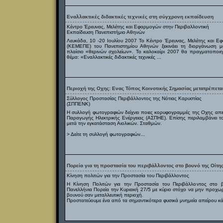
Εναλλακτικές διδακτικές τεχνικές στη σύγχρονη εκπαίδευση
Κέντρο Έρευνας, Μελέτης και Εφαρμογών στην Περιβαλλοντική
Εκπαίδευση Πανεπιστήμιο Αθηνών
Λευκάδα, 10 -20 Ιουλίου 2007 Το Κέντρο Έρευνας, Μελέτης και Ε
(ΚΕΜΕΠΕ) του Πανεπιστημίου Αθηνών ξεκινάει τη διοργάνωση μ
πλαίσιο «θερινών σχολείων». Το καλοκαίρι 2007 θα πραγματοποιηθ
θέμα: «Εναλλακτικές διδακτικές τεχνικές ...
Περιοχή της Οχης: Ενας Τόπος Κοινοτικής Σημασίας μετατρέπεται
Σύλλογος Προστασίας Περιβάλλοντος της Νότιας Καρυστίας
(ΣΠΠΕΝΚ)
Η συλλογή φωτογραφιών δείχνει ποιες κορυφογραμμές της Οχης απε
Παραγωγής Ηλεκτρικής Ενέργειας (ΑΣΠΗΕ). Επίσης περιλαμβάνει τ
μετά την εγκατάσταση Αιολικών. Σταθμών.
> Δείτε τη συλλογή φωτογραφιών...
Πορεία για τη προστασία του περιβάλλοντος στο βουνό της Οίτης
Κίνηση πολιτών για την Προστασία του Περιβάλλοντος
Η Κίνηση Πολιτών για την Προστασία του Περιβάλλοντος στο 
Πανελλήνια Πορεία την Κυριακή 27/5 με κύριο στόχο να μην προχωρ
βουνού σαν μεταλλευτική περιοχή.
Προστατεύουμε ένα από τα σημαντικότερα φυσικά μνημεία απείρου κά