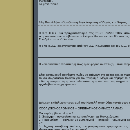
σύνδεσμοι.
Το μόνο που ε...
67η Πανελλήνια Ορειβατική Συγκέντρωση - Οδηγός και Χάρτες
Η 67η Π.Ο.Σ. θα πραγματοποιηθεί στις 21-22 Ιουλίου 2007 στον 
εκπρόσωποι των ορειβατικών συλλόγων θα παρακολουθήσουν τις ε
Συνεδρίου στην Καλαμάτα.
Η 67η Π.Ο.Σ. διοργανώνεται από τον Ο.Σ. Καλαμάτας και τον Ο.Σ. Σπ
Η νέα οικιστική πολιτική ή πως η αειφόρος ανάπτυξη... πάει περ
Είναι καθημερινό φαινόμενο πλέον να φτάνουν στο pezoporia.gr mail
το νέο Χωροταξικό Πλαίσιο για τον τουρισμό. Μέχρι και σήμερα το ε
αλλά η κινητοποίηση των τελευταίων ημερών που παρατηρείται 
εργολαβικών επιχειρήσεων ε...
Διήμερη εκδήλωση προς τιμή του Ηρακλή στην Οίτη κοντά στον 
XOOΛ (ΧΙΟΝΟΔΡΟΜΙΚΟΣ – ΟΡΕΙΒΑΤΙΚΟΣ ΟΜΙΛΟΣ ΛΑΜΙΑΣ)
Θα περιλαμβάνει: Ημέρα 1η:
1. Ξενάγηση, συνεστίαση και κατασκήνωση με διανυκτέρευση.
2. Παρουσίαση – διαλέξεις με μυθολογικά – ιστορικά – γεωλογικά κα
2η:
3. Τεχνική κατάβαση διεθνώς αναγνωρισμένων φαραγγιών της Ο
εξερευνητές φαραγγιών (canyoneers)...