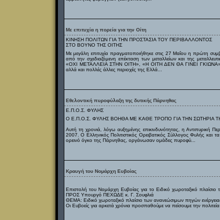
Με επιτυχία η πορεία για την Οίτη
ΚΙΝΗΣΗ ΠΟΛΙΤΩΝ ΓΙΑ ΤΗΝ ΠΡΟΣΤΑΣΙΑ ΤΟΥ ΠΕΡΙΒΑΛΛΟΝΤΟΣ
ΣΤΟ ΒΟΥΝΟ ΤΗΣ ΟΙΤΗΣ
Με μεγάλη επιτυχία πραγματοποιήθηκε στις 27 Μαΐου η πρώτη συμβ
από την σχεδιαζόμενη επέκταση των μεταλλείων και της μεταλλευ
«ΟΧΙ ΜΕΤΑΛΛΕΙΑ ΣΤΗΝ ΟΙΤΗ», «Η ΟΙΤΗ ΔΕΝ ΘΑ ΓΙΝΕΙ ΓΚΙΩΝΑ» ε
αλλά και πολλές άλλες περιοχές της Ελλά...
Εθελοντική πυροφύλαξη της δυτικής Πάρνηθας
Ε.Π.Ο.Σ. ΦΥΛΗΣ
Ο Ε.Π.Ο.Σ. ΦΥΛΗΣ ΒΟΗΘΑ ΜΕ ΚΑΘΕ ΤΡΟΠΟ ΓΙΑ ΤΗΝ ΣΩΤΗΡΙΑ 
Αυτή τη χρονιά, λόγω αυξημένης επικινδυνότητας, η Αντιπυρική Πε
2007. Ο Ελληνικός Πολιτιστικός Ορειβατικός Σύλλογος Φυλής και τα
ορεινό όγκο της Πάρνηθας, οργάνωσαν ομάδες πυροφύ...
Κραυγή του Νομάρχη Ευβοίας
Επιστολή του Νομάρχη Ευβοίας για το Ειδικό χωροταξικό πλαίσιο 
ΠΡΟΣ Υπουργό ΠΕΧΩΔΕ κ. Γ. Σουφλιά
ΘΕΜΑ: Ειδικό χωροταξικό πλαίσιο των ανανεώσιμων πηγών ενέργειας
Οι Ευβοείς για αρκετά χρόνια προσπαθούμε να πείσουμε την πολιτεία ν