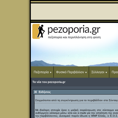
Πεζοπορία
Φυσικό Περιβάλλον
Σύλλογοι
Πρα
Τα νέα του pezoporia.gr
Ειδήσεις
Στιγμιότυπα από τη συγκέντρωση για το περιβάλλον στο Σύνταγ
Με ιδιαίτερη επιτυχία έγινε η μαζική συγκέντρωση στο σύνταγμα κ
αυθόρμητο κάλεσμα μέσω sms και e-mails για την απαίτηση της αν
του περιβάλλοντος. Δυναμικό παρόν έδωσε η WWF Ελλάς, ο Ε.Ο.Σ. Α