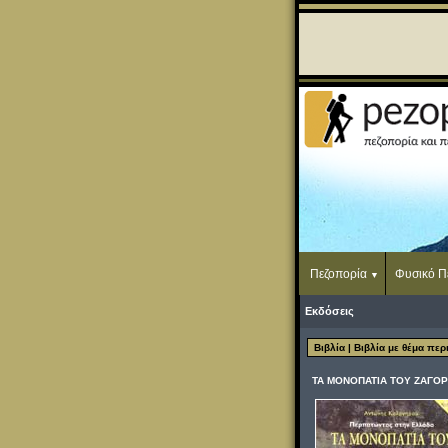
Πεζοπορία
Φυσικό Π
Εκδόσεις
Βιβλία
| Βιβλία με θέμα πε
ΤΑ ΜΟΝΟΠΑΤΙΑ ΤOY ΖΑΓΟΡΙ