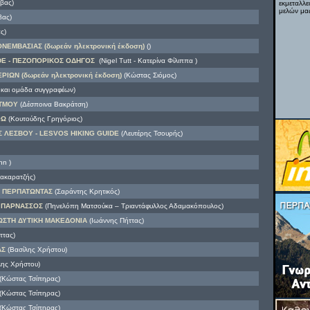
βας)
εκμεταλλε
μελών μας
βας)
ς)
ΕΜΒΑΣΙΑΣ (δωρεάν ηλεκτρονική έκδοση)
()
DE - ΠΕΖΟΠΟΡΙΚΟΣ ΟΔΗΓΟΣ
(Nigel Tutt - Κατερίνα Φίλιππα )
ΡΙΩΝ (δωρεάν ηλεκτρονική έκδοση)
(Κώστας Σιόμος)
 και ομάδα συγγραφέων)
ΑΤΜΟΥ
(Δέσποινα Βακράτση)
ΘΩ
(Κουτούδης Γρηγόριος)
ΛΕΣΒΟΥ - LESVOS HIKING GUIDE
(Λευτέρης Τσουρής)
nn )
ακαρατζής)
 ΠΕΡΠΑΤΩΝΤΑΣ
(Σαράντης Κρητικός)
- ΠΑΡΝΑΣΣΟΣ
(Πηνελόπη Ματσούκα – Τριαντάφυλλος Αδαμακόπουλος)
ΩΣΤΗ ΔΥΤΙΚΗ ΜΑΚΕΔΟΝΙΑ
(Ιωάννης Πήττας)
ττας)
ΑΣ
(Βασίλης Χρήστου)
ης Χρήστου)
(Κώστας Τσίπηρας)
(Κώστας Τσίπηρας)
(Κώστας Τσίπηρας)