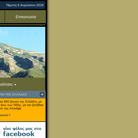
Πέμπτη 6 Αυγούστου 2026
Επικοινωνία
κδόσεις
ΥΝΑ ΤΗΣ ΕΛΛΑΔΑΣ
τα 860 βουνά της Ελλάδος με
 άνω των 500μ. με την βοήθεια
er της Anadigit
βουνά >