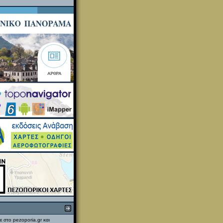
ε στο pezoporia.gr και