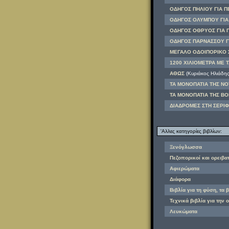
ΟΔΗΓΟΣ ΠΗΛΙΟΥ ΓΙΑ ΠΕ
ΟΔΗΓΟΣ ΟΛΥΜΠΟΥ ΓΙΑ 
ΟΔΗΓΟΣ ΟΘΡΥΟΣ ΓΙΑ Π
ΟΔΗΓΟΣ ΠΑΡΝΑΣΣΟΥ ΓΙ
ΜΕΓΑΛΟ ΟΔΟΙΠΟΡΙΚΟ 
1200 ΧΙΛΙΟΜΕΤΡΑ ΜΕ Τ
ΑΘΩΣ
(Κυριάκος Ηλιάδης
ΤΑ ΜΟΝΟΠΑΤΙΑ ΤΗΣ ΝΟ
ΤΑ ΜΟΝΟΠΑΤΙΑ ΤΗΣ ΒΟ
ΔΙΑΔΡΟΜΕΣ ΣΤΗ ΣΕΡΙ
'Αλλες κατηγορίες βιβλίων:
Ξενόγλωσσα
Πεζοπορικοί και ορειβα
Αφιερώματα
Διάφορα
Βιβλία για τη φύση, τα 
Τεχνικά βιβλία για την 
Λευκώματα