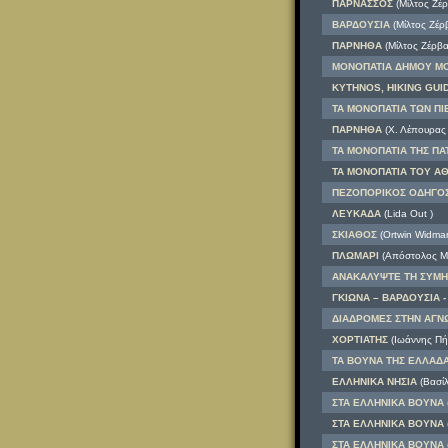
ΠΑΡΝΑΣΣΟΣ
(Μίλτος Ζέρ
ΒΑΡΔΟΥΣΙΑ
(Μίλτος Ζέρ
ΠΑΡΝΗΘΑ
(Μίλτος Ζέρβα
ΜΟΝΟΠΑΤΙΑ ΔΗΜΟΥ ΜΟΝ
KYTHNOS, HIKING GUI
ΤΑ ΜΟΝΟΠΑΤΙΑ ΤΩΝ ΠΙΕ
ΠΑΡΝΗΘΑ
(Χ. Λέπουρας
ΤΑ ΜΟΝΟΠΑΤΙΑ ΤΗΣ Π
ΤΑ ΜΟΝΟΠΑΤΙΑ ΤΟΥ Α
ΠΕΖΟΠΟΡΙΚΟΣ ΟΔΗΓΟΣ 
ΛΕΥΚΑΔΑ
(Lida Out )
ΣΚΙΑΘΟΣ
(Ortwin Widma
ΠΛΩΜΑΡΙ
(Απόστολος Μ
ΑΝΑΚΑΛΥΨΤΕ ΤΗ ΣΥΜΗ
ΓΚΙΩΝΑ – ΒΑΡΔΟΥΣΙΑ 
ΔΙΑΔΡΟΜΕΣ ΣΤΗΝ ΑΓΝ
ΧΟΡΤΙΑΤΗΣ
(Ιωάννης Πή
ΤΑ ΒΟΥΝΑ ΤΗΣ ΕΛΛΑΔ
ΕΛΛΗΝΙΚΑ ΝΗΣΙΑ
(Βασίλ
ΣΤΑ ΕΛΛΗΝΙΚΑ ΒΟΥΝΑ
ΣΤΑ ΕΛΛΗΝΙΚΑ ΒΟΥΝΑ
ΣΤΑ ΕΛΛΗΝΙΚΑ ΒΟΥΝΑ