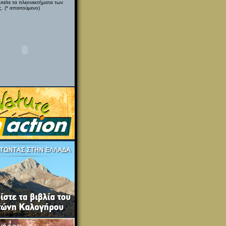
υτείτε τα πλεονεκτήματα των
. (* απαιτούμενο)