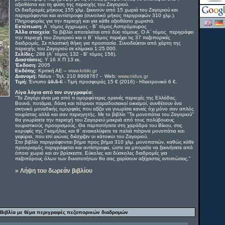
αξιοθέατα και τη φύση της περιοχής του Ζαγοριού.
Οι διαδρομές μήκους 155 χλμ. ξεκινούν από 15 χωριά του Ζαγοριού και
περιγράφονται και αντίστροφα (συνολικό μήκος περιγραφών 310 χλμ.).
Πληροφορίες για την περιοχή και για κάθε αξιοθέατο χωριστά.
Εκτύπωση
: Α΄ τόμος έγχρωμος - Β΄ τόμος Ασπρόμαυρος
Άλλα στοιχεία
: Το βιβλίο αποτελείται από δύο τόμους. Ο Α΄ τόμος περιγράφει
την περιοχή του Ζαγοριού και ο Β΄ τόμος περιέχει τις 37 πεζοπορικές
διαδρομές. Σε πλαστική θήκη για προστασία. Συνοδεύεται από χάρτη της
περιοχής του Ζαγοριού σε κλίμακα 1:25.000.
Σελίδες
: 288 (Α΄ τόμος 132 - Β’ τόμος 156).
Διαστάσεις
: Υ 16 Χ Π 13 εκ.
Έκδοση
: 2005
Εκδότης
: Κριτική ΑΕ –
www.kritiki.gr
Διανομή:
Nidus - Τηλ. 210 8668767 - Web:
www.nidus.gr
Τιμή:
Έντυπο
19,5 €
- Τιμή προσφοράς 15 € (2016) - Ηλεκτρονικό 6 €.
Λίγα λόγια από τον συγγραφέα:
"Το Ζαγόρι είναι μια από τι ομορφότερες ορεινές περιοχές της Ελλάδας.
Βουνά, ποτάμια, δάση και πέτρινοι παραδοσιακοί οικισμοί, συνθέτουν ένα
σκηνικό μοναδικής ομορφιάς που αξίζει να γνωρίσει κανείς όχι μόνο σαν απλός
τουρίστας αλλά και σαν περιηγητής. Με το βιβλίο ''Τα μονοπάτια του Ζαγοριού''
θα γνωρίσετε την περιοχή του Ζαγοριού μακριά από τους πολύβουους
τουριστικούς προορισμούς. Θα περπατήσετε στη χαράδρα του Βίκου, στις
κορυφές της Γκαμήλας και θ΄ ανακαλύψετε τα παλιά πέτρινα μονοπάτια και
γεφύρια, που επί αιώνες διέσχιζαν οι κάτοικοι του Ζαγοριού.
Στο βιβλίο περιγράφονται βήμα προς βήμα 310 χλμ. μονοπατιών, καθώς κάθε
προορισμός περιγράφεται και αντίστροφα, ώστε να μπορείτε να ξεκινήσετε από
όποιο χωριό και αν βρίσκεστε. Εύκολες και δύσκολες διαδρομές για
πεζοπόρους όλων των δυνατοτήτων θα σας χαρίσουν αξέχαστες εντυπώσεις."
» Λήψη του δωρεάν βιβλίου
Βιβλία με θέμα περιγραφές πεζοπορικών διαδρομών