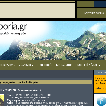
Κεντρική σελίδα
εριβάλλον
Σύλλογοι
Πρακτορεία
Καταλύματα
Εμπορικό Κέντρο
Ε
::
ΤΑ ΒΟ
Γνωρίστε 
υψόμετρο
ριγραφές πεζοπορικών διαδρομών
του iMapp
Δείτε τα 
ΟΥ (ΔΩΡΕΑΝ ηλεκτρονική έκδοση)
Τίτλος
: ΤΑ ΜΟΝΟΠΑΤΙΑ ΤOY ΖΑΓΟΡΙΟΥ
Υπότιτλος
: Περπατώντας στην Ελλάδα
Συγγραφέας
: Αντώνης Καλογήρου
Θέμα
: Τα μονοπάτια της περιοχής του Ζαγοριού. 37 πεζοπορικές διαδρομές
με λεπτομερή περιγραφή, με τις οποίες μπορεί κανείς να επισκεφτεί όλα τ΄