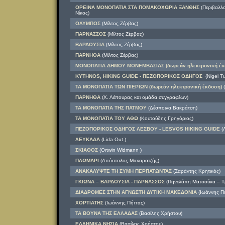
ΟΡΕΙΝΑ ΜΟΝΟΠΑΤΙΑ ΣΤΑ ΠΟΜΑΚΟΧΩΡΙΑ ΞΑΝΘΗΣ
(Περιβαλλο
Νίκος)
ΟΛΥΜΠΟΣ
(Μίλτος Ζέρβας)
ΠΑΡΝΑΣΣΟΣ
(Μίλτος Ζέρβας)
ΒΑΡΔΟΥΣΙΑ
(Μίλτος Ζέρβας)
ΠΑΡΝΗΘΑ
(Μίλτος Ζέρβας)
ΜΟΝΟΠΑΤΙΑ ΔΗΜΟΥ ΜΟΝΕΜΒΑΣΙΑΣ (δωρεάν ηλεκτρονική έκ
KYTHNOS, HIKING GUIDE - ΠΕΖΟΠΟΡΙΚΟΣ ΟΔΗΓΟΣ
(Nigel Tu
ΤΑ ΜΟΝΟΠΑΤΙΑ ΤΩΝ ΠΙΕΡΙΩΝ (δωρεάν ηλεκτρονική έκδοση)
(
ΠΑΡΝΗΘΑ
(Χ. Λέπουρας και ομάδα συγγραφέων)
ΤΑ ΜΟΝΟΠΑΤΙΑ ΤΗΣ ΠΑΤΜΟΥ
(Δέσποινα Βακράτση)
ΤΑ ΜΟΝΟΠΑΤΙΑ ΤΟΥ ΑΘΩ
(Κουτούδης Γρηγόριος)
ΠΕΖΟΠΟΡΙΚΟΣ ΟΔΗΓΟΣ ΛΕΣΒΟΥ - LESVOS HIKING GUIDE
(Λ
ΛΕΥΚΑΔΑ
(Lida Out )
ΣΚΙΑΘΟΣ
(Ortwin Widmann )
ΠΛΩΜΑΡΙ
(Απόστολος Μακαρατζής)
ΑΝΑΚΑΛΥΨΤΕ ΤΗ ΣΥΜΗ ΠΕΡΠΑΤΩΝΤΑΣ
(Σαράντης Κρητικός)
ΓΚΙΩΝΑ – ΒΑΡΔΟΥΣΙΑ - ΠΑΡΝΑΣΣΟΣ
(Πηνελόπη Ματσούκα – Τ
ΔΙΑΔΡΟΜΕΣ ΣΤΗΝ ΑΓΝΩΣΤΗ ΔΥΤΙΚΗ ΜΑΚΕΔΟΝΙΑ
(Ιωάννης Πή
ΧΟΡΤΙΑΤΗΣ
(Ιωάννης Πήττας)
ΤΑ ΒΟΥΝΑ ΤΗΣ ΕΛΛΑΔΑΣ
(Βασίλης Χρήστου)
ΕΛΛΗΝΙΚΑ ΝΗΣΙΑ
(Βασίλης Χρήστου)