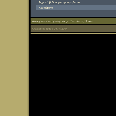
Τεχνικά βιβλία για την ορειβασία
Λευκώματα
Διαφημιστείτε στο pezoporia.gr
|
Συντελεστές
|
Links
Created
by
Nidus Co.
(c)2004