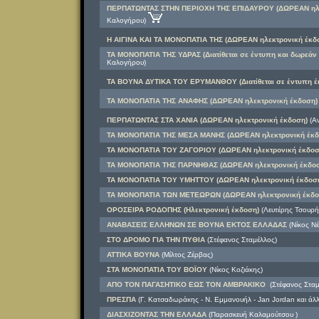
ΠΕΡΠΑΤΩΝΤΑΣ ΣΤΗΝ ΠΕΡΙΟΧΗ ΤΗΣ ΕΠΙΔΑΥΡΟΥ (ΔΩΡΕΑΝ ηλε
Καλογήρου)
Η ΑΙΓΙΝΑ ΚΑΙ ΤΑ ΜΟΝΟΠΑΤΙΑ ΤΗΣ (ΔΩΡΕΑΝ ηλεκτρονική έκδ
ΤΑ ΜΟΝΟΠΑΤΙΑ ΤΗΣ ΥΔΡΑΣ (Διατίθεται σε έντυπη και δωρεάν
Καλογήρου)
ΤΑ ΒΟΥΝΑ ΔΥΤΙΚΑ ΤΟΥ ΕΡΥΜΑΝΘΟΥ (Διατίθεται σε έντυπη έ
ΤΑ ΜΟΝΟΠΑΤΙΑ ΤΗΣ ΑΝΑΦΗΣ (ΔΩΡΕΑΝ ηλεκτρονική έκδοση)
ΠΕΡΠΑΤΩΝΤΑΣ ΣΤΑ ΧΑΝΙΑ (ΔΩΡΕΑΝ ηλεκτρονική έκδοση)
(Α
ΤΑ ΜΟΝΟΠΑΤΙΑ ΤΗΣ ΜΕΣΑ ΜΑΝΗΣ (ΔΩΡΕΑΝ ηλεκτρονική έκδ
ΤΑ ΜΟΝΟΠΑΤΙΑ ΤOY ΖΑΓΟΡΙΟΥ (ΔΩΡΕΑΝ ηλεκτρονική έκδοσ
ΤΑ ΜΟΝΟΠΑΤΙΑ ΤΗΣ ΠΑΡΝΗΘΑΣ (ΔΩΡΕΑΝ ηλεκτρονική έκδοσ
ΤΑ ΜΟΝΟΠΑΤΙΑ ΤΟΥ ΥΜΗΤΤΟΥ (ΔΩΡΕΑΝ ηλεκτρονική έκδοσ
ΤΑ ΜΟΝΟΠΑΤΙΑ ΤΩΝ ΜΕΤΕΩΡΩΝ (ΔΩΡΕΑΝ ηλεκτρονική έκδο
ΟΡΟΣΕΙΡΑ ΡΟΔΟΠΗΣ (Ηλεκτρονική έκδοση)
(Λευτέρης Τσουρή
ΑΝΑΒΑΣΕΙΣ ΕΛΛΗΝΩΝ ΣΕ ΒΟΥΝΑ ΕΚΤΟΣ ΕΛΛΑΔΑΣ
(Νίκος Νέ
ΣΤΟ ΔΡΟΜΟ ΓΙΑ ΤΗΝ ΠΥΘΙΑ
(Στέφανος Σταμέλλος)
ΑΤΤΙΚΑ ΒΟΥΝΑ
(Μίλτος Ζέρβας)
ΣΤΑ ΜΟΝΟΠΑΤΙΑ ΤΟΥ ΒΟΪΟΥ
(Νίκος Κοζιάκης)
ΑΠΟ ΤΟΝ ΠΑΓΑΣΗΤΙΚΟ ΕΩΣ ΤΟΝ ΑΜΒΡΑΚΙΚΟ
(Στέφανος Σταμ
ΠΡΕΣΠΑ
(Γ. Κατσαδωράκης - Ν. Εμμανουήλ - Jan Jordan και άλλ
ΔΙΑΣΧΙΖΟΝΤΑΣ ΤΗΝ ΕΛΛΑΔΑ
(Παρασκευή Καλαμούτσου )