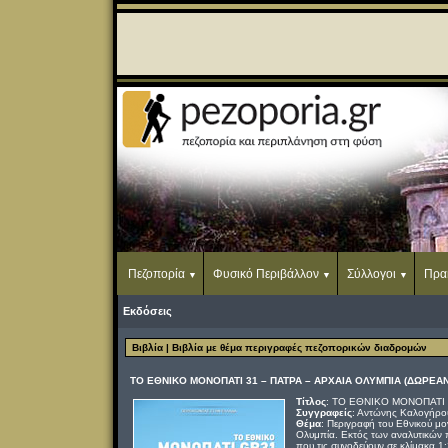
Πεζοπορία
Φυσικό Περιβάλλον
Σύλλογοι
Πρα
Εκδόσεις
Βιβλία
| Βιβλία με θέμα περιγραφές πεζοπορικών διαδρομών
ΤΟ ΕΘΝΙΚΟ ΜΟΝΟΠΑΤΙ 31 – ΠΑΤΡΑ – ΑΡΧΑΙΑ ΟΛΥΜΠΙΑ (ΔΩΡΕΑΝ 
Τίτλος
: ΤΟ ΕΘΝΙΚΟ ΜΟΝΟΠΑΤΙ 
Συγγραφείς
: Αντώνης Καλογήρο
Θέμα
: Περιγραφή του Εθνικού μ
Ολυμπία. Εκτός των αναλυτικών 
που τις συνοδεύουν σε κλίμακα 