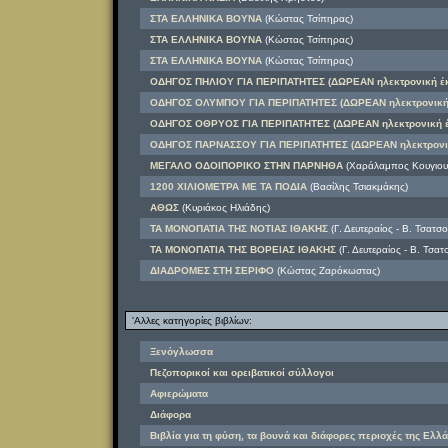
ΣΤΑ ΕΛΛΗΝΙΚΑ ΒΟΥΝΑ
(Κώστας Τσίπηρας)
ΣΤΑ ΕΛΛΗΝΙΚΑ ΒΟΥΝΑ
(Κώστας Τσίπηρας)
ΣΤΑ ΕΛΛΗΝΙΚΑ ΒΟΥΝΑ
(Κώστας Τσίπηρας)
ΟΔΗΓΟΣ ΠΗΛΙΟΥ ΓΙΑ ΠΕΡΙΠΑΤΗΤΕΣ (ΔΩΡΕΑΝ ηλεκτρονική έ
ΟΔΗΓΟΣ ΟΛΥΜΠΟΥ ΓΙΑ ΠΕΡΙΠΑΤΗΤΕΣ (ΔΩΡΕΑΝ ηλεκτρονική
ΟΔΗΓΟΣ ΟΘΡΥΟΣ ΓΙΑ ΠΕΡΙΠΑΤΗΤΕΣ (ΔΩΡΕΑΝ ηλεκτρονική 
ΟΔΗΓΟΣ ΠΑΡΝΑΣΣΟΥ ΓΙΑ ΠΕΡΙΠΑΤΗΤΕΣ (ΔΩΡΕΑΝ ηλεκτρονι
ΜΕΓΑΛΟ ΟΔΟΙΠΟΡΙΚΟ ΣΤΗΝ ΠΑΡΝΗΘΑ
(Χαράλαμπος Κουγιουμ
1200 ΧΙΛΙΟΜΕΤΡΑ ΜΕ ΤΑ ΠΟΔΙΑ
(Βασίλης Τσιακμάκης)
ΑΘΩΣ
(Κυριάκος Ηλιάδης)
ΤΑ ΜΟΝΟΠΑΤΙΑ ΤΗΣ ΝΟΤΙΑΣ ΙΘΑΚΗΣ
(Γ. Δευτεραίος - Β. Τσατσ
ΤΑ ΜΟΝΟΠΑΤΙΑ ΤΗΣ ΒΟΡΕΙΑΣ ΙΘΑΚΗΣ
(Γ. Δευτεραίος - Β. Τσα
ΔΙΑΔΡΟΜΕΣ ΣΤΗ ΣΕΡΙΦΟ
(Κώστας Ζαρόκωστας)
'Αλλες κατηγορίες βιβλίων:
Ξενόγλωσσα
Πεζοπορικοί και ορειβατικοί σύλλογοι
Αφιερώματα
Διάφορα
Βιβλία για τη φύση, τα βουνά και διάφορες περιοχές της Ελλά