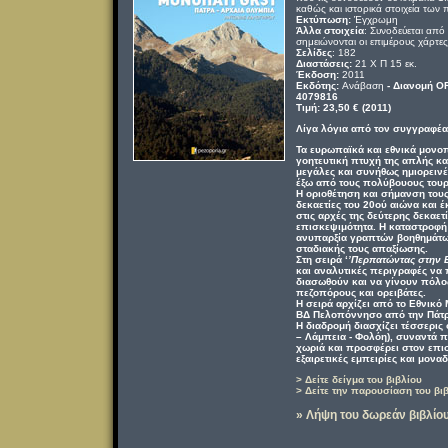
καθώς και ιστορικά στοιχεία των 
Εκτύπωση:
Έγχρωμη
Άλλα στοιχεία
:
Συνοδεύεται από
σημειώνονται οι επιμέρους χάρτες
Σελίδες
: 182
Διαστάσεις:
21 Χ Π 15 εκ.
Έκδοση:
2011
Εκδότης:
Ανάβαση
- Διανομή 
4079816
Τιμή
: 23,50 € (2011)
Λίγα λόγια από τον συγγραφέα
Τα ευρωπαϊκά και εθνικά μονο
γοητευτική πτυχή της απλής κα
μεγάλες και συνήθως ημιορεινές
έξω από τους πολύβουους τουρ
Η οριοθέτηση και σήμανση τους
δεκαετίες του 20ού αιώνα και 
στις αρχές της δεύτερης δεκαετ
επισκεψιμότητα. Η καταστροφή
ανυπαρξία γραπτών βοηθημάτων
σταδιακής τους απαξίωσης.
Στη σειρά ‘
’Περπατώντας στην 
και αναλυτικές περιγραφές να
διασωθούν και να γίνουν πόλος
πεζοπόρους και ορειβάτες.
Η σειρά αρχίζει από το Εθνικό 
ΒΔ Πελοπόννησο από την Πάτρ
Η διαδρομή διασχίζει τέσσερις
– Λάμπεια - Φολόη), συναντά π
χωριά και προσφέρει στον επισ
εξαιρετικές εμπειρίες και μονα
> Δείτε δείγμα του βιβλίου
> Δείτε την παρουσίαση του βιβ
» Λήψη του δωρεάν βιβλίο