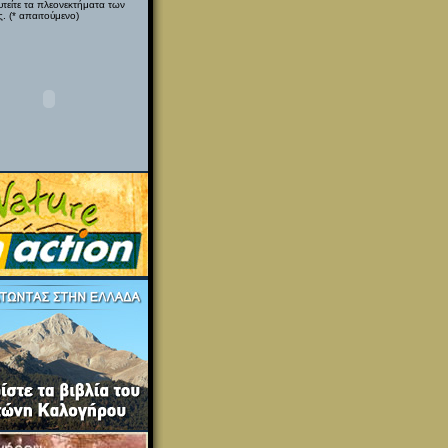
υτείτε τα πλεονεκτήματα των
. (* απαιτούμενο)