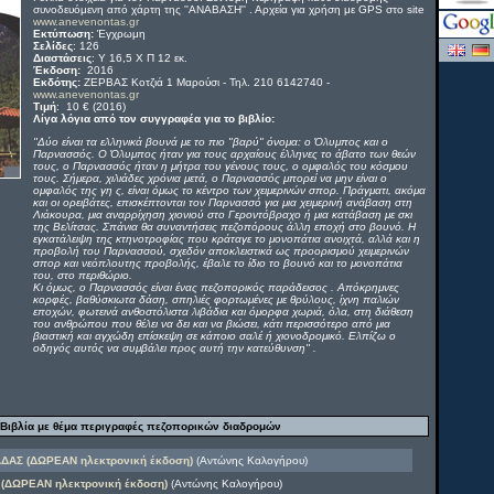
συνοδευόμενη από χάρτη της ''ΑΝΑΒΑΣΗ'' . Αρχεία για χρήση με GPS στο site
www.anevenontas.gr
Εκτύπωση:
Έγχρωμη
Σελίδες
: 126
Διαστάσεις
: Υ 16,5 Χ Π 12 εκ.
Έκδοση:
2016
Εκδότης:
ΖΕΡΒΑΣ Κοτζιά 1 Μαρούσι - Τηλ. 210 6142740 -
www.anevenontas.gr
Τιμή
: 10 € (2016)
Λίγα λόγια από τον συγγραφέα για το βιβλίο:
''Δύο είναι τα ελληνικά βουνά με το πιο "βαρύ" όνομα: ο Όλυμπος και ο
Παρνασσός. Ο Όλυμπος ήταν για τους αρχαίους έλληνες το άβατο των θεών
τους, ο Παρνασσός ήταν η μήτρα του γένους τους, ο ομφαλός του κόσμου
τους. Σήμερα, χιλιάδες χρόνια μετά, ο Παρνασσός μπορεί να μην είναι ο
ομφαλός της γη ς, είναι όμως το κέντρο των χειμερινών σπορ. Πράγματι, ακόμα
και οι ορειβάτες, επισκέπτονται τον Παρνασσό για μια χειμερινή ανάβαση στη
Λιάκουρα, μια αναρρίχηση χιονιού στο Γεροντόβραχο ή μια κατάβαση με σκι
της Βελίτσας. Σπάνια θα συναντήσεις πεζοπόρους άλλη εποχή στο βουνό. Η
εγκατάλειψη της κτηνοτροφίας που κράταγε το μονοπάτια ανοιχτά, αλλά και η
προβολή του Παρνασσού, σχεδόν αποκλειστικά ως προορισμού χειμερινών
σπορ και νεόπλουτης προβολής, έβαλε το ίδιο το βουνό και το μονοπάτια
του, στο περιθώριο.
Κι όμως, ο Παρνασσός είναι ένας πεζοπορικός παράδεισος . Απόκρημνες
κορφές, βαθύσκιωτα δάση, σπηλιές φορτωμένες με θρύλους, ίχνη παλιών
εποχών, φωτεινά ανθοστόλιστα λιβάδια και όμορφα χωριά, όλα, στη διάθεση
του ανθρώπου που θέλει να δει και να βιώσει, κάτι περισσότερο από μια
βιαστική και αγχώδη επίσκεψη σε κάποιο σαλέ ή χιονοδρομικό. Ελπίζω ο
οδηγός αυτός να συμβάλει προς αυτή την κατεύθυνση'' .
Βιβλία με θέμα περιγραφές πεζοπορικών διαδρομών
ΑΣ (ΔΩΡΕΑΝ ηλεκτρονική έκδοση)
(Αντώνης Καλογήρου)
 (ΔΩΡΕΑΝ ηλεκτρονική έκδοση)
(Αντώνης Καλογήρου)