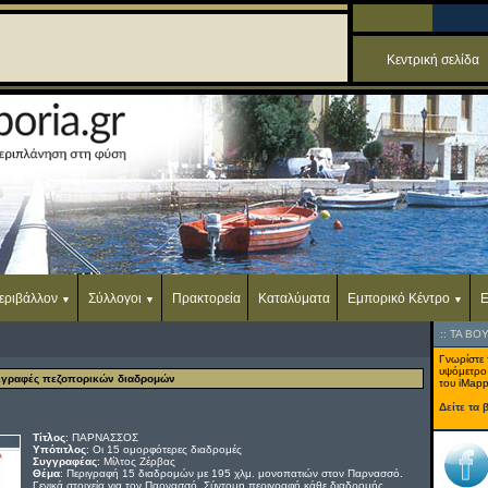
Κεντρική σελίδα
εριβάλλον
Σύλλογοι
Πρακτορεία
Καταλύματα
Εμπορικό Κέντρο
Ε
::
ΤΑ ΒΟ
Γνωρίστε 
υψόμετρο
ριγραφές πεζοπορικών διαδρομών
του iMapp
Δείτε τα 
Τίτλος
: ΠΑΡΝΑΣΣΟΣ
Υπότιτλος
: Οι 15 ομορφότερες διαδρομές
Συγγραφέας
: Μίλτος Ζέρβας
Θέμα
: Περιγραφή 15 διαδρομών με 195 χλμ. μονοπατιών στον Παρνασσό.
Γενικά στοιχεία για τον Παρνασσό. Σύντομη περιγραφή κάθε διαδρομής