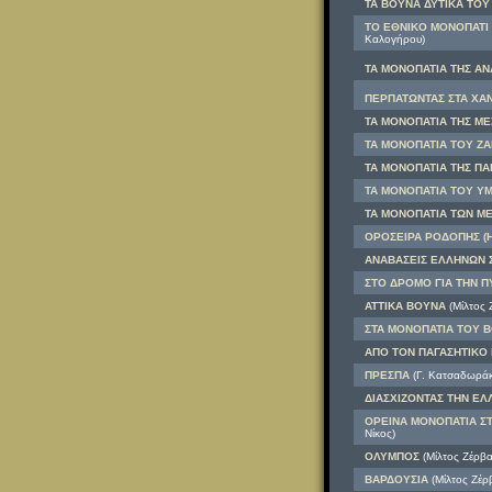
ΤΑ ΒΟΥΝΑ ΔΥΤΙΚΑ ΤΟΥ 
ΤΟ ΕΘΝΙΚΟ ΜΟΝΟΠΑΤΙ 3
Καλογήρου)
ΤΑ ΜΟΝΟΠΑΤΙΑ ΤΗΣ ΑΝΑ
ΠΕΡΠΑΤΩΝΤΑΣ ΣΤΑ ΧΑΝΙ
ΤΑ ΜΟΝΟΠΑΤΙΑ ΤΗΣ ΜΕΣ
ΤΑ ΜΟΝΟΠΑΤΙΑ ΤOY ΖΑΓ
ΤΑ ΜΟΝΟΠΑΤΙΑ ΤΗΣ ΠΑ
ΤΑ ΜΟΝΟΠΑΤΙΑ ΤΟΥ ΥΜ
ΤΑ ΜΟΝΟΠΑΤΙΑ ΤΩΝ ΜΕ
ΟΡΟΣΕΙΡΑ ΡΟΔΟΠΗΣ (Ηλ
ΑΝΑΒΑΣΕΙΣ ΕΛΛΗΝΩΝ 
ΣΤΟ ΔΡΟΜΟ ΓΙΑ ΤΗΝ Π
ΑΤΤΙΚΑ ΒΟΥΝΑ
(Μίλτος 
ΣΤΑ ΜΟΝΟΠΑΤΙΑ ΤΟΥ Β
ΑΠΟ ΤΟΝ ΠΑΓΑΣΗΤΙΚΟ
ΠΡΕΣΠΑ
(Γ. Κατσαδωράκη
ΔΙΑΣΧΙΖΟΝΤΑΣ ΤΗΝ Ε
ΟΡΕΙΝΑ ΜΟΝΟΠΑΤΙΑ Σ
Νίκος)
ΟΛΥΜΠΟΣ
(Μίλτος Ζέρβα
ΒΑΡΔΟΥΣΙΑ
(Μίλτος Ζέρ