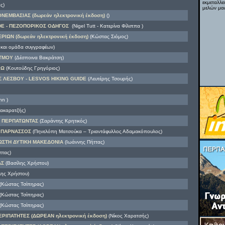
εκμεταλλε
ς)
μελών μας
ΕΜΒΑΣΙΑΣ (δωρεάν ηλεκτρονική έκδοση)
()
DE - ΠΕΖΟΠΟΡΙΚΟΣ ΟΔΗΓΟΣ
(Nigel Tutt - Κατερίνα Φίλιππα )
ΡΙΩΝ (δωρεάν ηλεκτρονική έκδοση)
(Κώστας Σιόμος)
 και ομάδα συγγραφέων)
ΑΤΜΟΥ
(Δέσποινα Βακράτση)
ΘΩ
(Κουτούδης Γρηγόριος)
ΛΕΣΒΟΥ - LESVOS HIKING GUIDE
(Λευτέρης Τσουρής)
nn )
ακαρατζής)
 ΠΕΡΠΑΤΩΝΤΑΣ
(Σαράντης Κρητικός)
- ΠΑΡΝΑΣΣΟΣ
(Πηνελόπη Ματσούκα – Τριαντάφυλλος Αδαμακόπουλος)
ΩΣΤΗ ΔΥΤΙΚΗ ΜΑΚΕΔΟΝΙΑ
(Ιωάννης Πήττας)
ττας)
ΑΣ
(Βασίλης Χρήστου)
ης Χρήστου)
(Κώστας Τσίπηρας)
(Κώστας Τσίπηρας)
(Κώστας Τσίπηρας)
ΡΙΠΑΤΗΤΕΣ (ΔΩΡΕΑΝ ηλεκτρονική έκδοση)
(Νίκος Χαρατσής)