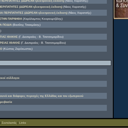
ΠΕΡΙΠΑΤΗΤΕΣ (ΔΩΡΕΑΝ ηλεκτρονική έκδοση)
(Νίκος Χαρατσής)
ΕΡΙΠΑΤΗΤΕΣ (ΔΩΡΕΑΝ ηλεκτρονική έκδοση)
(Νίκος Χαρατσής)
Α ΠΕΡΙΠΑΤΗΤΕΣ (ΔΩΡΕΑΝ ηλεκτρονική έκδοση)
(Νίκος Χαρατσής)
ΣΤΗΝ ΠΑΡΝΗΘΑ
(Χαράλαμπος Κουγιουμτζέλης)
Α ΠΟΔΙΑ
(Βασίλης Τσιακμάκης)
)
ΤΙΑΣ ΙΘΑΚΗΣ
(Γ. Δευτεραίος - Β. Τσατσομαρίδου)
ΡΕΙΑΣ ΙΘΑΚΗΣ
(Γ. Δευτεραίος - Β. Τσατσομαρίδου)
ΦΟ
(Κώστας Ζαρόκωστας)
τικοί σύλλογοι
βουνά και διάφορες περιοχές της Ελλάδας και του εξωτερικού
ορειβασία
|
Συντελεστές
|
Links