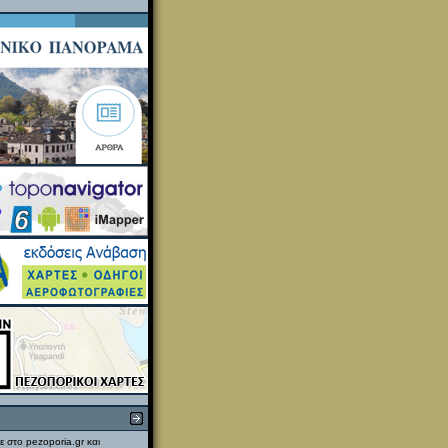
ε στο pezoporia.gr και