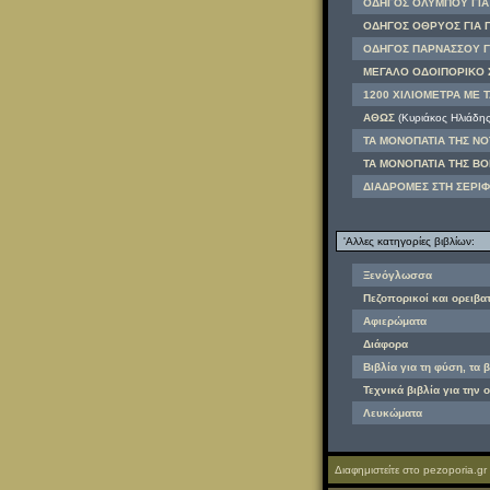
ΟΔΗΓΟΣ ΟΛΥΜΠΟΥ ΓΙΑ 
ΟΔΗΓΟΣ ΟΘΡΥΟΣ ΓΙΑ Π
ΟΔΗΓΟΣ ΠΑΡΝΑΣΣΟΥ ΓΙ
ΜΕΓΑΛΟ ΟΔΟΙΠΟΡΙΚΟ 
1200 ΧΙΛΙΟΜΕΤΡΑ ΜΕ Τ
ΑΘΩΣ
(Κυριάκος Ηλιάδης
ΤΑ ΜΟΝΟΠΑΤΙΑ ΤΗΣ ΝΟ
ΤΑ ΜΟΝΟΠΑΤΙΑ ΤΗΣ ΒΟ
ΔΙΑΔΡΟΜΕΣ ΣΤΗ ΣΕΡΙ
'Αλλες κατηγορίες βιβλίων:
Ξενόγλωσσα
Πεζοπορικοί και ορειβα
Αφιερώματα
Διάφορα
Βιβλία για τη φύση, τα 
Τεχνικά βιβλία για την 
Λευκώματα
Διαφημιστείτε στο pezoporia.gr