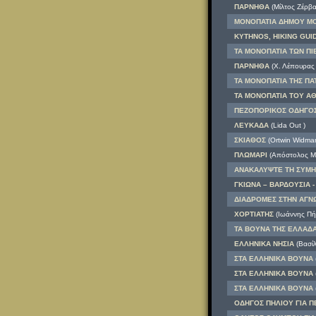
ΠΑΡΝΗΘΑ
(Μίλτος Ζέρβα
ΜΟΝΟΠΑΤΙΑ ΔΗΜΟΥ ΜΟΝ
KYTHNOS, HIKING GUI
ΤΑ ΜΟΝΟΠΑΤΙΑ ΤΩΝ ΠΙΕ
ΠΑΡΝΗΘΑ
(Χ. Λέπουρας
ΤΑ ΜΟΝΟΠΑΤΙΑ ΤΗΣ Π
ΤΑ ΜΟΝΟΠΑΤΙΑ ΤΟΥ Α
ΠΕΖΟΠΟΡΙΚΟΣ ΟΔΗΓΟΣ 
ΛΕΥΚΑΔΑ
(Lida Out )
ΣΚΙΑΘΟΣ
(Ortwin Widma
ΠΛΩΜΑΡΙ
(Απόστολος Μ
ΑΝΑΚΑΛΥΨΤΕ ΤΗ ΣΥΜΗ
ΓΚΙΩΝΑ – ΒΑΡΔΟΥΣΙΑ 
ΔΙΑΔΡΟΜΕΣ ΣΤΗΝ ΑΓΝ
ΧΟΡΤΙΑΤΗΣ
(Ιωάννης Πή
ΤΑ ΒΟΥΝΑ ΤΗΣ ΕΛΛΑΔ
ΕΛΛΗΝΙΚΑ ΝΗΣΙΑ
(Βασίλ
ΣΤΑ ΕΛΛΗΝΙΚΑ ΒΟΥΝΑ
ΣΤΑ ΕΛΛΗΝΙΚΑ ΒΟΥΝΑ
ΣΤΑ ΕΛΛΗΝΙΚΑ ΒΟΥΝΑ
ΟΔΗΓΟΣ ΠΗΛΙΟΥ ΓΙΑ ΠΕ