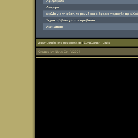
Αφιερώματα
Διάφορα
Βιβλία για τη φύση, τα βουνά και διάφορες περιοχές της Ελλά
Τεχνικά βιβλία για την ορειβασία
Λευκώματα
Διαφημιστείτε στο pezoporia.gr
|
Συντελεστές
|
Links
Created
by
Nidus Co.
(c)2004