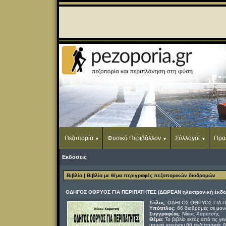
Πεζοπορία
Φυσικό Περιβάλλον
Σύλλογοι
Πρα
Εκδόσεις
Βιβλία
| Βιβλία με θέμα περιγραφές πεζοπορικών διαδρομών
ΟΔΗΓΟΣ ΟΘΡΥΟΣ ΓΙΑ ΠΕΡΙΠΑΤΗΤΕΣ (ΔΩΡΕΑΝ ηλεκτρονική έκδο
Τίτλος
: ΟΔΗΓΟΣ ΟΘΡΥΟΣ ΓΙΑ 
Υπότιτλος
: 66 διαδρομές σε μον
Συγγραφέας
: Νίκος Χαρατσής
Θέμα
: Το βιβλίο εκτός από τις γ
μορφή κειμένου 66 πεζοπορικές δ