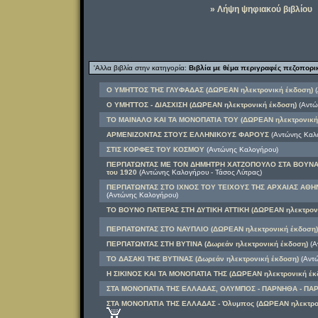
» Λήψη ψηφιακού βιβλίου
'Αλλα βιβλία στην κατηγορία:
Βιβλία με θέμα περιγραφές πεζοπορ
Ο ΥΜΗΤΤΟΣ ΤΗΣ ΓΛΥΦΑΔΑΣ (ΔΩΡΕΑΝ ηλεκτρονική έκδοση)
(
Ο ΥΜΗΤΤΟΣ - ΔΙΑΣΧΙΣΗ (ΔΩΡΕΑΝ ηλεκτρονική έκδοση)
(Αντώ
ΤΟ ΜΑΙΝΑΛΟ ΚΑΙ ΤΑ ΜΟΝΟΠΑΤΙΑ ΤΟΥ (ΔΩΡΕΑΝ ηλεκτρονική
ΑΡΜΕΝΙΖΟΝΤΑΣ ΣΤΟΥΣ ΕΛΛΗΝΙΚΟΥΣ ΦΑΡΟΥΣ
(Αντώνης Καλ
ΣΤΙΣ ΚΟΡΦΕΣ ΤΟΥ ΚΟΣΜΟΥ
(Αντώνης Καλογήρου)
ΠΕΡΠΑΤΩΝΤΑΣ ΜΕ ΤΟΝ ΔΗΜΗΤΡΗ ΧΑΤΖΟΠΟΥΛΟ ΣΤΑ ΒΟΥΝΑ ΤΗ
του 1920
(Αντώνης Καλογήρου - Τάσος Λύτρας)
ΠΕΡΠΑΤΩΝΤΑΣ ΣΤΟ ΙΧΝΟΣ ΤΟΥ ΤΕΙΧΟΥΣ ΤΗΣ ΑΡΧΑΙΑΣ ΑΘΗΝ
(Αντώνης Καλογήρου)
ΤΟ ΒΟΥΝΟ ΠΑΤΕΡΑΣ ΣΤΗ ΔΥΤΙΚΗ ΑΤΤΙΚΗ (ΔΩΡΕΑΝ ηλεκτρονι
ΠΕΡΠΑΤΩΝΤΑΣ ΣΤΟ ΝΑΥΠΛΙΟ (ΔΩΡΕΑΝ ηλεκτρονική έκδοση)
ΠΕΡΠΑΤΩΝΤΑΣ ΣΤΗ ΒΥΤΙΝΑ (Δωρεάν ηλεκτρονική έκδοση)
(Α
ΤΟ ΔΑΣΑΚΙ ΤΗΣ ΒΥΤΙΝΑΣ (Δωρεάν ηλεκτρονική έκδοση)
(Αντώ
Η ΣΙΚΙΝΟΣ ΚΑΙ ΤΑ ΜΟΝΟΠΑΤΙΑ ΤΗΣ (ΔΩΡΕΑΝ ηλεκτρονική έκ
ΣΤΑ ΜΟΝΟΠΑΤΙΑ ΤΗΣ ΕΛΛΑΔΑΣ, ΟΛΥΜΠΟΣ - ΠΑΡΝΗΘΑ - ΠΑ
ΣΤΑ ΜΟΝΟΠΑΤΙΑ ΤΗΣ ΕΛΛΑΔΑΣ - Όλυμπος (ΔΩΡΕΑΝ ηλεκτρο