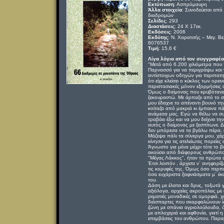
Εκτύπωση
: Ασπρόμαυρη
Άλλα στοιχεία
: Συνοδεύεται απ
διαδρομών
Σελίδες
: 293
Διαστάσεις
: 24 Χ 17εκ.
Εκδόσεις
: 2006
Εκδότης
: Ν. Χαρατσής – Μεγ. Βε
8076537
Τιμή
: 15,6 €
Λίγα λόγια από τον συγγραφέα
"Μετά από 6.200 χιλιόμετρα που
Παρνασσό για να περιγράψω και 
αντίστοιχων οδηγών για περιπατητ
ότι είχε κλείσει ο κύκλος των ορε
περιστασιακές μόνον εξορμήσεις 
Όμως ο δαίμονας που κρυβότανε μ
ξεκουραστώ. Με άρπαξε από το σβ
μου έδειχνε το απέναντι βουνό τη
κοίταζα από μακριά κι έμπαινα π
ανάμεσα μας. Εγώ να θέλω να συμ
τραβάει έξω και να μου δείχνει τ
αυτός ο δαίμονας με ξεσπίτωνε. 
δεν μπόρεσα να τα βγάλω πέρα, 
Μάζεψα πάλι τα σύνεργα μου, χάρτ
κίνησα για τις ατελείωτες πορείες
Άγνωστο για μένα μέχρι τότε το β
ακούσει από διάφορους ανθρώπου
"Μέγας Λάκκος", ήταν τα πρώτα ακ
Έτσι λοιπόν , άρχισα ν΄ ανηφορί
τις κορυφές της. Όμως όσο περπα
όσα ευχάριστα ξαφνιάσματα μ΄ έκ
του.
Δάση με έλατα και δρυς, τοξωτά 
αξιόλογα, αρχαίες ακροπόλεις με 
ρεματιές μοναδικές σε ομορφιά, 
διάσπαρτες που σκαρφαλώνουν ίσ
ζώνη με σπάνια αγριολούλουδα, 
με απλοχεριά και αφθονία, γιατί 
επεμβάσεις του ανθρώπου. Παραμ