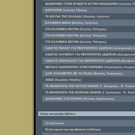
ΔΙΑΔΡΟΜΕΣ ΣΤΗΝ ΑΓΝΩΣΤΗ ΔΥΤΙΚΗ ΜΑΚΕΔΟΝΙΑ
(Ιωάννης Πή
ΧΟΡΤΙΑΤΗΣ
(Ιωάννης Πήττας)
ΤΑ ΒΟΥΝΑ ΤΗΣ ΕΛΛΑΔΑΣ
(Βασίλης Χρήστου)
ΕΛΛΗΝΙΚΑ ΝΗΣΙΑ
(Βασίλης Χρήστου)
ΣΤΑ ΕΛΛΗΝΙΚΑ ΒΟΥΝΑ
(Κώστας Τσίπηρας)
ΣΤΑ ΕΛΛΗΝΙΚΑ ΒΟΥΝΑ
(Κώστας Τσίπηρας)
ΣΤΑ ΕΛΛΗΝΙΚΑ ΒΟΥΝΑ
(Κώστας Τσίπηρας)
ΟΔΗΓΟΣ ΠΗΛΙΟΥ ΓΙΑ ΠΕΡΙΠΑΤΗΤΕΣ (ΔΩΡΕΑΝ ηλεκτρονική έ
ΟΔΗΓΟΣ ΟΛΥΜΠΟΥ ΓΙΑ ΠΕΡΙΠΑΤΗΤΕΣ (ΔΩΡΕΑΝ ηλεκτρονική
ΟΔΗΓΟΣ ΠΑΡΝΑΣΣΟΥ ΓΙΑ ΠΕΡΙΠΑΤΗΤΕΣ (ΔΩΡΕΑΝ ηλεκτρονι
ΜΕΓΑΛΟ ΟΔΟΙΠΟΡΙΚΟ ΣΤΗΝ ΠΑΡΝΗΘΑ
(Χαράλαμπος Κουγιουμ
1200 ΧΙΛΙΟΜΕΤΡΑ ΜΕ ΤΑ ΠΟΔΙΑ
(Βασίλης Τσιακμάκης)
ΑΘΩΣ
(Κυριάκος Ηλιάδης)
ΤΑ ΜΟΝΟΠΑΤΙΑ ΤΗΣ ΝΟΤΙΑΣ ΙΘΑΚΗΣ
(Γ. Δευτεραίος - Β. Τσατσ
ΤΑ ΜΟΝΟΠΑΤΙΑ ΤΗΣ ΒΟΡΕΙΑΣ ΙΘΑΚΗΣ
(Γ. Δευτεραίος - Β. Τσα
ΔΙΑΔΡΟΜΕΣ ΣΤΗ ΣΕΡΙΦΟ
(Κώστας Ζαρόκωστας)
'Αλλες κατηγορίες βιβλίων:
Ξενόγλωσσα
Πεζοπορικοί και ορειβατικοί σύλλογοι