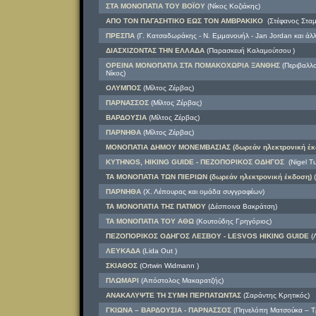
ΣΤΑ ΜΟΝΟΠΑΤΙΑ ΤΟΥ ΒΟΪΟΥ
(Νίκος Κοζιάκης)
ΑΠΟ ΤΟΝ ΠΑΓΑΣΗΤΙΚΟ ΕΩΣ ΤΟΝ ΑΜΒΡΑΚΙΚΟ
(Στέφανος Σταμ
ΠΡΕΣΠΑ
(Γ. Κατσαδωράκης - Ν. Εμμανουήλ - Jan Jordan και άλλ
ΔΙΑΣΧΙΖΟΝΤΑΣ ΤΗΝ ΕΛΛΑΔΑ
(Παρασκευή Καλαμούτσου )
ΟΡΕΙΝΑ ΜΟΝΟΠΑΤΙΑ ΣΤΑ ΠΟΜΑΚΟΧΩΡΙΑ ΞΑΝΘΗΣ
(Περιβαλλο
Νίκος)
ΟΛΥΜΠΟΣ
(Μίλτος Ζέρβας)
ΠΑΡΝΑΣΣΟΣ
(Μίλτος Ζέρβας)
ΒΑΡΔΟΥΣΙΑ
(Μίλτος Ζέρβας)
ΠΑΡΝΗΘΑ
(Μίλτος Ζέρβας)
ΜΟΝΟΠΑΤΙΑ ΔΗΜΟΥ ΜΟΝΕΜΒΑΣΙΑΣ (δωρεάν ηλεκτρονική έκ
KYTHNOS, HIKING GUIDE - ΠΕΖΟΠΟΡΙΚΟΣ ΟΔΗΓΟΣ
(Nigel Tu
ΤΑ ΜΟΝΟΠΑΤΙΑ ΤΩΝ ΠΙΕΡΙΩΝ (δωρεάν ηλεκτρονική έκδοση)
(
ΠΑΡΝΗΘΑ
(Χ. Λέπουρας και ομάδα συγγραφέων)
ΤΑ ΜΟΝΟΠΑΤΙΑ ΤΗΣ ΠΑΤΜΟΥ
(Δέσποινα Βακράτση)
ΤΑ ΜΟΝΟΠΑΤΙΑ ΤΟΥ ΑΘΩ
(Κουτούδης Γρηγόριος)
ΠΕΖΟΠΟΡΙΚΟΣ ΟΔΗΓΟΣ ΛΕΣΒΟΥ - LESVOS HIKING GUIDE
(Λ
ΛΕΥΚΑΔΑ
(Lida Out )
ΣΚΙΑΘΟΣ
(Ortwin Widmann )
ΠΛΩΜΑΡΙ
(Απόστολος Μακαρατζής)
ΑΝΑΚΑΛΥΨΤΕ ΤΗ ΣΥΜΗ ΠΕΡΠΑΤΩΝΤΑΣ
(Σαράντης Κρητικός)
ΓΚΙΩΝΑ – ΒΑΡΔΟΥΣΙΑ - ΠΑΡΝΑΣΣΟΣ
(Πηνελόπη Ματσούκα – Τ