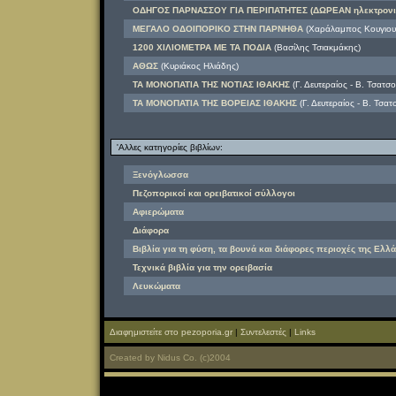
ΟΔΗΓΟΣ ΠΑΡΝΑΣΣΟΥ ΓΙΑ ΠΕΡΙΠΑΤΗΤΕΣ (ΔΩΡΕΑΝ ηλεκτρονι
ΜΕΓΑΛΟ ΟΔΟΙΠΟΡΙΚΟ ΣΤΗΝ ΠΑΡΝΗΘΑ
(Χαράλαμπος Κουγιουμ
1200 ΧΙΛΙΟΜΕΤΡΑ ΜΕ ΤΑ ΠΟΔΙΑ
(Βασίλης Τσιακμάκης)
ΑΘΩΣ
(Κυριάκος Ηλιάδης)
ΤΑ ΜΟΝΟΠΑΤΙΑ ΤΗΣ ΝΟΤΙΑΣ ΙΘΑΚΗΣ
(Γ. Δευτεραίος - Β. Τσατσ
ΤΑ ΜΟΝΟΠΑΤΙΑ ΤΗΣ ΒΟΡΕΙΑΣ ΙΘΑΚΗΣ
(Γ. Δευτεραίος - Β. Τσα
'Αλλες κατηγορίες βιβλίων:
Ξενόγλωσσα
Πεζοπορικοί και ορειβατικοί σύλλογοι
Αφιερώματα
Διάφορα
Βιβλία για τη φύση, τα βουνά και διάφορες περιοχές της Ελλά
Τεχνικά βιβλία για την ορειβασία
Λευκώματα
Διαφημιστείτε στο pezoporia.gr
|
Συντελεστές
|
Links
Created
by
Nidus Co.
(c)2004