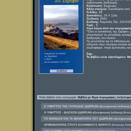
πεζοπορικές διαδρομές.
Εκτύπωση
: Έγχρωμη
Άλλα στοιχεία
: Συνοδεύεται από
Σελίδες
: 66
Διαστάσεις
: 24 Χ 12εκ.
Έκδοση
: 2002
Εκδότης
: Καμπύλη Τηλ. 210-51
Τιμή
: - €
Λίγα λόγια από τον συγγραφέα
"Όλοι οι επισκέπτες της Σερίφου, 
αποκτήσουν τις μοναδικές εμπειρ
διαδρομές του νησιού.
Τα μονοπάτια και τα λιθόστρωτα,
οδηγούν στην πλούσια ιστορία α
ατμόσφαιρα, πηγή έμπνευσης και 
Σημ.:
Το βιβλίο είναι εξαντλημένο. Μ
'Αλλα βιβλία στην κατηγορία:
Βιβλία με θέμα περιγραφές πεζοπορ
Ο ΥΜΗΤΤΟΣ ΤΗΣ ΓΛΥΦΑΔΑΣ (ΔΩΡΕΑΝ ηλεκτρονική έκδοση)
(
Ο ΥΜΗΤΤΟΣ - ΔΙΑΣΧΙΣΗ (ΔΩΡΕΑΝ ηλεκτρονική έκδοση)
(Αντώ
ΤΟ ΜΑΙΝΑΛΟ ΚΑΙ ΤΑ ΜΟΝΟΠΑΤΙΑ ΤΟΥ (ΔΩΡΕΑΝ ηλεκτρονική
ΑΡΜΕΝΙΖΟΝΤΑΣ ΣΤΟΥΣ ΕΛΛΗΝΙΚΟΥΣ ΦΑΡΟΥΣ
(Αντώνης Καλ
ΣΤΙΣ ΚΟΡΦΕΣ ΤΟΥ ΚΟΣΜΟΥ
(Αντώνης Καλογήρου)