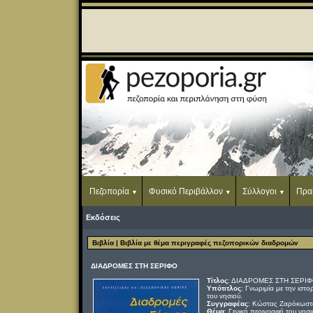
Πεζοπορία
Φυσικό Περιβάλλον
Σύλλογοι
Πρα
Εκδόσεις
Βιβλία
| Βιβλία με θέμα περιγραφές πεζοπορικών διαδρομών
ΔΙΑΔΡΟΜΕΣ ΣΤΗ ΣΕΡΙΦΟ
Τίτλος
: ΔΙΑΔΡΟΜΕΣ ΣΤΗ ΣΕΡΙ
Υπότιτλος
: Γνωριμία με την ιστο
του νησιού.
Συγγραφέας
: Κώστας Ζαρόκωστ
Θέμα
: Γενική περιγραφή του νησ