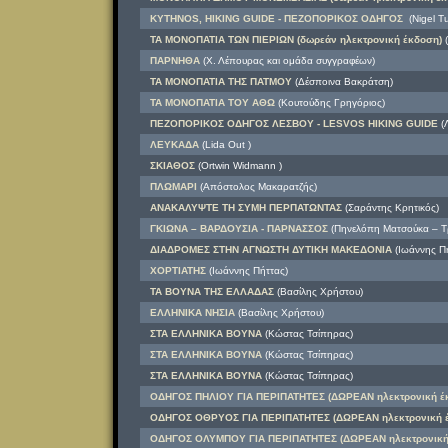
KYTHNOS, HIKING GUIDE - ΠΕΖΟΠΟΡΙΚΟΣ ΟΔΗΓΟΣ
(Nigel Tu
ΤΑ ΜΟΝΟΠΑΤΙΑ ΤΩΝ ΠΙΕΡΙΩΝ (δωρεάν ηλεκτρονική έκδοση)
(
ΠΑΡΝΗΘΑ
(Χ. Λέπουρας και ομάδα συγγραφέων)
ΤΑ ΜΟΝΟΠΑΤΙΑ ΤΗΣ ΠΑΤΜΟΥ
(Δέσποινα Βακράτση)
ΤΑ ΜΟΝΟΠΑΤΙΑ ΤΟΥ ΑΘΩ
(Κουτούδης Γρηγόριος)
ΠΕΖΟΠΟΡΙΚΟΣ ΟΔΗΓΟΣ ΛΕΣΒΟΥ - LESVOS HIKING GUIDE
(Λ
ΛΕΥΚΑΔΑ
(Lida Out )
ΣΚΙΑΘΟΣ
(Ortwin Widmann )
ΠΛΩΜΑΡΙ
(Απόστολος Μακαρατζής)
ΑΝΑΚΑΛΥΨΤΕ ΤΗ ΣΥΜΗ ΠΕΡΠΑΤΩΝΤΑΣ
(Σαράντης Κρητικός)
ΓΚΙΩΝΑ – ΒΑΡΔΟΥΣΙΑ - ΠΑΡΝΑΣΣΟΣ
(Πηνελόπη Ματσούκα – Τ
ΔΙΑΔΡΟΜΕΣ ΣΤΗΝ ΑΓΝΩΣΤΗ ΔΥΤΙΚΗ ΜΑΚΕΔΟΝΙΑ
(Ιωάννης Πή
ΧΟΡΤΙΑΤΗΣ
(Ιωάννης Πήττας)
ΤΑ ΒΟΥΝΑ ΤΗΣ ΕΛΛΑΔΑΣ
(Βασίλης Χρήστου)
ΕΛΛΗΝΙΚΑ ΝΗΣΙΑ
(Βασίλης Χρήστου)
ΣΤΑ ΕΛΛΗΝΙΚΑ ΒΟΥΝΑ
(Κώστας Τσίπηρας)
ΣΤΑ ΕΛΛΗΝΙΚΑ ΒΟΥΝΑ
(Κώστας Τσίπηρας)
ΣΤΑ ΕΛΛΗΝΙΚΑ ΒΟΥΝΑ
(Κώστας Τσίπηρας)
ΟΔΗΓΟΣ ΠΗΛΙΟΥ ΓΙΑ ΠΕΡΙΠΑΤΗΤΕΣ (ΔΩΡΕΑΝ ηλεκτρονική έ
ΟΔΗΓΟΣ ΟΘΡΥΟΣ ΓΙΑ ΠΕΡΙΠΑΤΗΤΕΣ (ΔΩΡΕΑΝ ηλεκτρονική 
ΟΔΗΓΟΣ ΟΛΥΜΠΟΥ ΓΙΑ ΠΕΡΙΠΑΤΗΤΕΣ (ΔΩΡΕΑΝ ηλεκτρονική