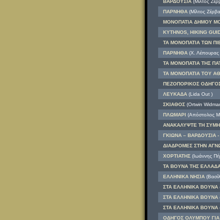
ΒΑΡΔΟΥΣΙΑ
(Μίλτος Ζέρ
ΠΑΡΝΗΘΑ
(Μίλτος Ζέρβα
ΜΟΝΟΠΑΤΙΑ ΔΗΜΟΥ ΜΟΝ
KYTHNOS, HIKING GUI
ΤΑ ΜΟΝΟΠΑΤΙΑ ΤΩΝ ΠΙΕ
ΠΑΡΝΗΘΑ
(Χ. Λέπουρας
ΤΑ ΜΟΝΟΠΑΤΙΑ ΤΗΣ Π
ΤΑ ΜΟΝΟΠΑΤΙΑ ΤΟΥ Α
ΠΕΖΟΠΟΡΙΚΟΣ ΟΔΗΓΟΣ 
ΛΕΥΚΑΔΑ
(Lida Out )
ΣΚΙΑΘΟΣ
(Ortwin Widma
ΠΛΩΜΑΡΙ
(Απόστολος Μ
ΑΝΑΚΑΛΥΨΤΕ ΤΗ ΣΥΜΗ
ΓΚΙΩΝΑ – ΒΑΡΔΟΥΣΙΑ 
ΔΙΑΔΡΟΜΕΣ ΣΤΗΝ ΑΓΝ
ΧΟΡΤΙΑΤΗΣ
(Ιωάννης Πή
ΤΑ ΒΟΥΝΑ ΤΗΣ ΕΛΛΑΔ
ΕΛΛΗΝΙΚΑ ΝΗΣΙΑ
(Βασίλ
ΣΤΑ ΕΛΛΗΝΙΚΑ ΒΟΥΝΑ
ΣΤΑ ΕΛΛΗΝΙΚΑ ΒΟΥΝΑ
ΣΤΑ ΕΛΛΗΝΙΚΑ ΒΟΥΝΑ
ΟΔΗΓΟΣ ΟΛΥΜΠΟΥ ΓΙΑ 