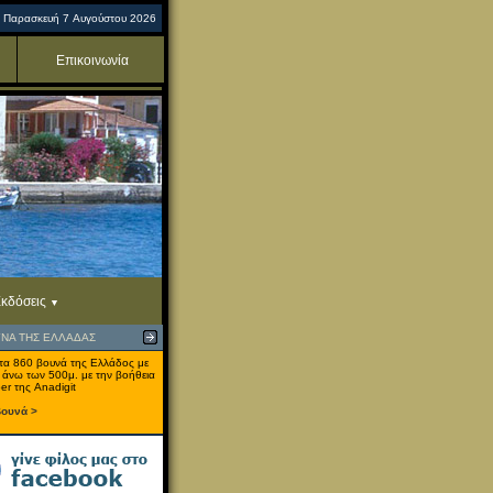
Παρασκευή 7 Αυγούστου 2026
Επικοινωνία
κδόσεις
ΥΝΑ ΤΗΣ ΕΛΛΑΔΑΣ
τα 860 βουνά της Ελλάδος με
 άνω των 500μ. με την βοήθεια
er της Anadigit
βουνά >