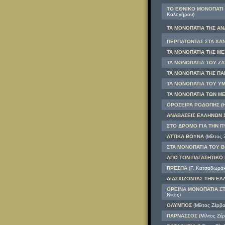
ΤΟ ΕΘΝΙΚΟ ΜΟΝΟΠΑΤΙ 3
Καλογήρου)
ΤΑ ΜΟΝΟΠΑΤΙΑ ΤΗΣ ΑΝΑ
ΠΕΡΠΑΤΩΝΤΑΣ ΣΤΑ ΧΑΝΙ
ΤΑ ΜΟΝΟΠΑΤΙΑ ΤΗΣ ΜΕΣ
ΤΑ ΜΟΝΟΠΑΤΙΑ ΤOY ΖΑΓ
ΤΑ ΜΟΝΟΠΑΤΙΑ ΤΗΣ ΠΑ
ΤΑ ΜΟΝΟΠΑΤΙΑ ΤΟΥ ΥΜ
ΤΑ ΜΟΝΟΠΑΤΙΑ ΤΩΝ ΜΕ
ΟΡΟΣΕΙΡΑ ΡΟΔΟΠΗΣ (Ηλ
ΑΝΑΒΑΣΕΙΣ ΕΛΛΗΝΩΝ 
ΣΤΟ ΔΡΟΜΟ ΓΙΑ ΤΗΝ Π
ΑΤΤΙΚΑ ΒΟΥΝΑ
(Μίλτος 
ΣΤΑ ΜΟΝΟΠΑΤΙΑ ΤΟΥ Β
ΑΠΟ ΤΟΝ ΠΑΓΑΣΗΤΙΚΟ
ΠΡΕΣΠΑ
(Γ. Κατσαδωράκη
ΔΙΑΣΧΙΖΟΝΤΑΣ ΤΗΝ Ε
ΟΡΕΙΝΑ ΜΟΝΟΠΑΤΙΑ Σ
Νίκος)
ΟΛΥΜΠΟΣ
(Μίλτος Ζέρβα
ΠΑΡΝΑΣΣΟΣ
(Μίλτος Ζέρ