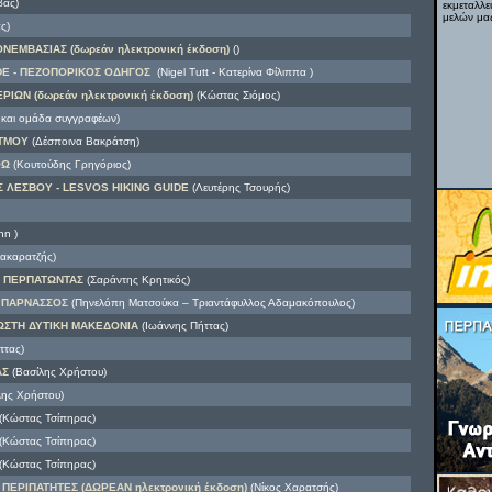
βας)
εκμεταλλε
μελών μας
ς)
ΕΜΒΑΣΙΑΣ (δωρεάν ηλεκτρονική έκδοση)
()
DE - ΠΕΖΟΠΟΡΙΚΟΣ ΟΔΗΓΟΣ
(Nigel Tutt - Κατερίνα Φίλιππα )
ΡΙΩΝ (δωρεάν ηλεκτρονική έκδοση)
(Κώστας Σιόμος)
 και ομάδα συγγραφέων)
ΑΤΜΟΥ
(Δέσποινα Βακράτση)
ΘΩ
(Κουτούδης Γρηγόριος)
ΛΕΣΒΟΥ - LESVOS HIKING GUIDE
(Λευτέρης Τσουρής)
nn )
ακαρατζής)
 ΠΕΡΠΑΤΩΝΤΑΣ
(Σαράντης Κρητικός)
- ΠΑΡΝΑΣΣΟΣ
(Πηνελόπη Ματσούκα – Τριαντάφυλλος Αδαμακόπουλος)
ΩΣΤΗ ΔΥΤΙΚΗ ΜΑΚΕΔΟΝΙΑ
(Ιωάννης Πήττας)
ττας)
ΑΣ
(Βασίλης Χρήστου)
ης Χρήστου)
(Κώστας Τσίπηρας)
(Κώστας Τσίπηρας)
(Κώστας Τσίπηρας)
ΠΕΡΙΠΑΤΗΤΕΣ (ΔΩΡΕΑΝ ηλεκτρονική έκδοση)
(Νίκος Χαρατσής)