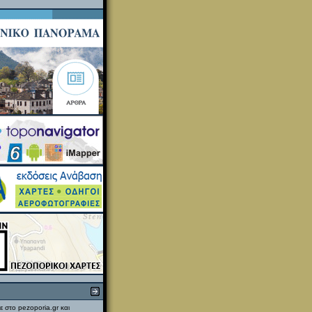
ε στο pezoporia.gr και