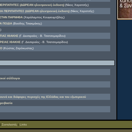
ΕΡΙΠΑΤΗΤΕΣ (ΔΩΡΕΑΝ ηλεκτρονική έκδοση)
(Νίκος Χαρατσής)
Α ΠΕΡΙΠΑΤΗΤΕΣ (ΔΩΡΕΑΝ ηλεκτρονική έκδοση)
(Νίκος Χαρατσής)
ΣΤΗΝ ΠΑΡΝΗΘΑ
(Χαράλαμπος Κουγιουμτζέλης)
Α ΠΟΔΙΑ
(Βασίλης Τσιακμάκης)
)
ΤΙΑΣ ΙΘΑΚΗΣ
(Γ. Δευτεραίος - Β. Τσατσομαρίδου)
ΡΕΙΑΣ ΙΘΑΚΗΣ
(Γ. Δευτεραίος - Β. Τσατσομαρίδου)
ΦΟ
(Κώστας Ζαρόκωστας)
τικοί σύλλογοι
βουνά και διάφορες περιοχές της Ελλάδας και του εξωτερικού
ορειβασία
|
Συντελεστές
|
Links