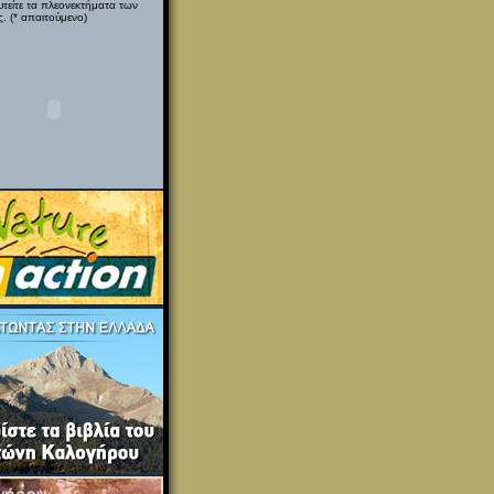
υτείτε τα πλεονεκτήματα των
. (* απαιτούμενο)