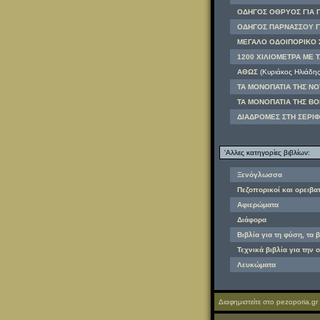
ΟΔΗΓΟΣ ΟΘΡΥΟΣ ΓΙΑ Π
ΟΔΗΓΟΣ ΠΑΡΝΑΣΣΟΥ ΓΙ
ΜΕΓΑΛΟ ΟΔΟΙΠΟΡΙΚΟ 
1200 ΧΙΛΙΟΜΕΤΡΑ ΜΕ Τ
ΑΘΩΣ
(Κυριάκος Ηλιάδης
ΤΑ ΜΟΝΟΠΑΤΙΑ ΤΗΣ ΝΟ
ΤΑ ΜΟΝΟΠΑΤΙΑ ΤΗΣ ΒΟ
ΔΙΑΔΡΟΜΕΣ ΣΤΗ ΣΕΡΙ
'Αλλες κατηγορίες βιβλίων:
Ξενόγλωσσα
Πεζοπορικοί και ορειβα
Αφιερώματα
Διάφορα
Βιβλία για τη φύση, τα 
Τεχνικά βιβλία για την 
Λευκώματα
Διαφημιστείτε στο pezoporia.gr