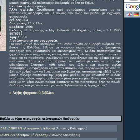
μορφή κειμένου 93 πεζοπορικές διαδρομές σε όλο το Πήλιο.
Εκτύπωση
: Ασπρόμαυρη
Άλλα στοιχεία
: Συνοδεύεται από ασπρόμαυρα σκαριφήματα με τις
πεζοπορικές διαδρομές και 31 σελίδες στο τέλος του βιβλίου με έγχρωμες
φωτογραφίες
Σελίδες
: 304
Διαστάσεις
: 24 Χ 17εκ.
Εκδόσεις
: 1998
Εκδότης
: Ν. Χαρατσής – Μεγ. Βελανιδιά Ν. Αγχιάλου, Βόλος - Τηλ. 242-
8076537
Τιμή
: 15,6 €
Λίγα λόγια από τον συγγραφέα
:
"Το θεϊκό βουνό των κενταύρων, που στέκει πρώτο σε ομορφιά ανάμεσα στα
βουνά της Ελλάδας, θέλησα να γνωρίσω περπατώντας στις ξεχασμένες
διαδρομές των μονοπατιών και καλντεριμιών του. Κι όσο περπατούσα και
ξεχνιόμουν μέσα στις ρεματιές και στις δασωμένες πλαγιές του, τόσο μ΄ έπνιγε η
πίκρα και το παράπονο, γνωρίζοντας την εγκατάλειψη και την αδιαφορία των
ανθρώπων. Κάθε φορά που έβρισκα ένα καλντερίμι κλεισμένο από την
αδιαπέραστη βλάστηση, κάθε φορά που έβλεπα ένα πέτρινο γεφύρι
σκεπασμένο με αγριόχορτα λες κι ήταν στοιχειωμένο, παραγκωνισμένο από τη
ζωή των ανθρώπων και θυσιασμένο στο βωμό της καταστροφικής εξέλιξης, ένα
μαύρο σύννεφο σκοτείνιαζε την ψυχή μου μαζί όμως μια ικανοποίηση κι ένας
ακράτητος ενθουσιασμός ορθωνόταν μέσα μου και μου έδιναν κουράγιο που
μέρα με τη μέρα έγιναν πείσμα ακατανίκητο να περπατήσω όλες τις παλιές
διαδρομές του γνωστού και άγνωστου Πηλίου και να τις ξαραχνιάσω."
» Λήψη ψηφιακού βιβλίου
Βιβλία με θέμα περιγραφές πεζοπορικών διαδρομών
ΑΣ (ΔΩΡΕΑΝ ηλεκτρονική έκδοση)
(Αντώνης Καλογήρου)
 (ΔΩΡΕΑΝ ηλεκτρονική έκδοση)
(Αντώνης Καλογήρου)