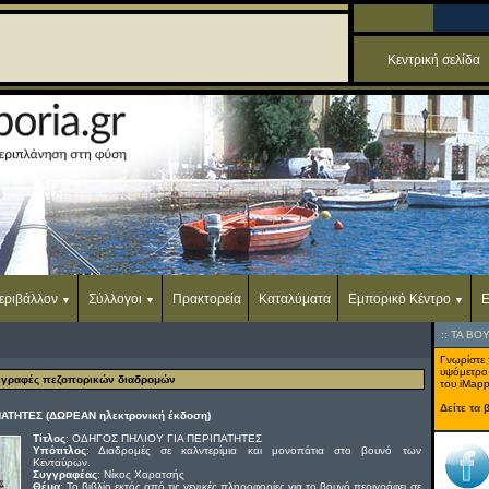
Κεντρική σελίδα
εριβάλλον
Σύλλογοι
Πρακτορεία
Καταλύματα
Εμπορικό Κέντρο
Ε
::
ΤΑ ΒΟ
Γνωρίστε 
υψόμετρο
ριγραφές πεζοπορικών διαδρομών
του iMapp
Δείτε τα 
ΑΤΗΤΕΣ (ΔΩΡΕΑΝ ηλεκτρονική έκδοση)
Τίτλος
: ΟΔΗΓΟΣ ΠΗΛΙΟΥ ΓΙΑ ΠΕΡΙΠΑΤΗΤΕΣ
Υπότιτλος
: Διαδρομές σε καλντερίμια και μονοπάτια στο βουνό των
Κενταύρων.
Συγγραφέας
: Νίκος Χαρατσής
Θέμα
: Το βιβλίο εκτός από τις γενικές πληροφορίες για το βουνό περιγράφει σε