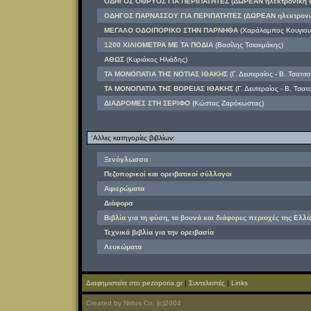
ΟΔΗΓΟΣ ΟΘΡΥΟΣ ΓΙΑ ΠΕΡΙΠΑΤΗΤΕΣ (ΔΩΡΕΑΝ ηλεκτρονική 
ΟΔΗΓΟΣ ΠΑΡΝΑΣΣΟΥ ΓΙΑ ΠΕΡΙΠΑΤΗΤΕΣ (ΔΩΡΕΑΝ ηλεκτρονι
ΜΕΓΑΛΟ ΟΔΟΙΠΟΡΙΚΟ ΣΤΗΝ ΠΑΡΝΗΘΑ
(Χαράλαμπος Κουγιουμ
1200 ΧΙΛΙΟΜΕΤΡΑ ΜΕ ΤΑ ΠΟΔΙΑ
(Βασίλης Τσιακμάκης)
ΑΘΩΣ
(Κυριάκος Ηλιάδης)
ΤΑ ΜΟΝΟΠΑΤΙΑ ΤΗΣ ΝΟΤΙΑΣ ΙΘΑΚΗΣ
(Γ. Δευτεραίος - Β. Τσατσ
ΤΑ ΜΟΝΟΠΑΤΙΑ ΤΗΣ ΒΟΡΕΙΑΣ ΙΘΑΚΗΣ
(Γ. Δευτεραίος - Β. Τσα
ΔΙΑΔΡΟΜΕΣ ΣΤΗ ΣΕΡΙΦΟ
(Κώστας Ζαρόκωστας)
'Αλλες κατηγορίες βιβλίων:
Ξενόγλωσσα
Πεζοπορικοί και ορειβατικοί σύλλογοι
Αφιερώματα
Διάφορα
Βιβλία για τη φύση, τα βουνά και διάφορες περιοχές της Ελλά
Τεχνικά βιβλία για την ορειβασία
Λευκώματα
Διαφημιστείτε στο pezoporia.gr
|
Συντελεστές
|
Links
Created
by
Nidus Co.
(c)2004