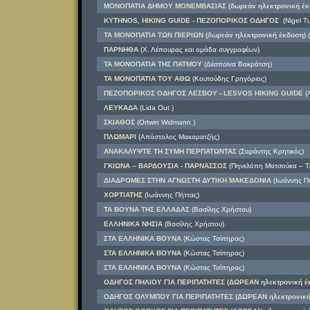
ΜΟΝΟΠΑΤΙΑ ΔΗΜΟΥ ΜΟΝΕΜΒΑΣΙΑΣ (δωρεάν ηλεκτρονική έκ
KYTHNOS, HIKING GUIDE - ΠΕΖΟΠΟΡΙΚΟΣ ΟΔΗΓΟΣ
(Nigel Tu
ΤΑ ΜΟΝΟΠΑΤΙΑ ΤΩΝ ΠΙΕΡΙΩΝ (δωρεάν ηλεκτρονική έκδοση)
(
ΠΑΡΝΗΘΑ
(Χ. Λέπουρας και ομάδα συγγραφέων)
ΤΑ ΜΟΝΟΠΑΤΙΑ ΤΗΣ ΠΑΤΜΟΥ
(Δέσποινα Βακράτση)
ΤΑ ΜΟΝΟΠΑΤΙΑ ΤΟΥ ΑΘΩ
(Κουτούδης Γρηγόριος)
ΠΕΖΟΠΟΡΙΚΟΣ ΟΔΗΓΟΣ ΛΕΣΒΟΥ - LESVOS HIKING GUIDE
(Λ
ΛΕΥΚΑΔΑ
(Lida Out )
ΣΚΙΑΘΟΣ
(Ortwin Widmann )
ΠΛΩΜΑΡΙ
(Απόστολος Μακαρατζής)
ΑΝΑΚΑΛΥΨΤΕ ΤΗ ΣΥΜΗ ΠΕΡΠΑΤΩΝΤΑΣ
(Σαράντης Κρητικός)
ΓΚΙΩΝΑ – ΒΑΡΔΟΥΣΙΑ - ΠΑΡΝΑΣΣΟΣ
(Πηνελόπη Ματσούκα – Τ
ΔΙΑΔΡΟΜΕΣ ΣΤΗΝ ΑΓΝΩΣΤΗ ΔΥΤΙΚΗ ΜΑΚΕΔΟΝΙΑ
(Ιωάννης Πή
ΧΟΡΤΙΑΤΗΣ
(Ιωάννης Πήττας)
ΤΑ ΒΟΥΝΑ ΤΗΣ ΕΛΛΑΔΑΣ
(Βασίλης Χρήστου)
ΕΛΛΗΝΙΚΑ ΝΗΣΙΑ
(Βασίλης Χρήστου)
ΣΤΑ ΕΛΛΗΝΙΚΑ ΒΟΥΝΑ
(Κώστας Τσίπηρας)
ΣΤΑ ΕΛΛΗΝΙΚΑ ΒΟΥΝΑ
(Κώστας Τσίπηρας)
ΣΤΑ ΕΛΛΗΝΙΚΑ ΒΟΥΝΑ
(Κώστας Τσίπηρας)
ΟΔΗΓΟΣ ΠΗΛΙΟΥ ΓΙΑ ΠΕΡΙΠΑΤΗΤΕΣ (ΔΩΡΕΑΝ ηλεκτρονική έ
ΟΔΗΓΟΣ ΟΛΥΜΠΟΥ ΓΙΑ ΠΕΡΙΠΑΤΗΤΕΣ (ΔΩΡΕΑΝ ηλεκτρονική