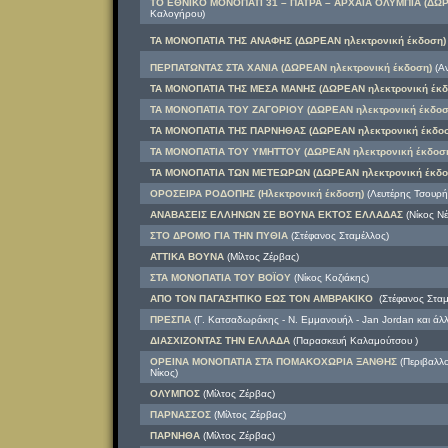
ΤΟ ΕΘΝΙΚΟ ΜΟΝΟΠΑΤΙ 31 – ΠΑΤΡΑ – ΑΡΧΑΙΑ ΟΛΥΜΠΙΑ (ΔΩΡ
Καλογήρου)
ΤΑ ΜΟΝΟΠΑΤΙΑ ΤΗΣ ΑΝΑΦΗΣ (ΔΩΡΕΑΝ ηλεκτρονική έκδοση)
ΠΕΡΠΑΤΩΝΤΑΣ ΣΤΑ ΧΑΝΙΑ (ΔΩΡΕΑΝ ηλεκτρονική έκδοση)
(Α
ΤΑ ΜΟΝΟΠΑΤΙΑ ΤΗΣ ΜΕΣΑ ΜΑΝΗΣ (ΔΩΡΕΑΝ ηλεκτρονική έκδ
ΤΑ ΜΟΝΟΠΑΤΙΑ ΤOY ΖΑΓΟΡΙΟΥ (ΔΩΡΕΑΝ ηλεκτρονική έκδοσ
ΤΑ ΜΟΝΟΠΑΤΙΑ ΤΗΣ ΠΑΡΝΗΘΑΣ (ΔΩΡΕΑΝ ηλεκτρονική έκδοσ
ΤΑ ΜΟΝΟΠΑΤΙΑ ΤΟΥ ΥΜΗΤΤΟΥ (ΔΩΡΕΑΝ ηλεκτρονική έκδοσ
ΤΑ ΜΟΝΟΠΑΤΙΑ ΤΩΝ ΜΕΤΕΩΡΩΝ (ΔΩΡΕΑΝ ηλεκτρονική έκδο
ΟΡΟΣΕΙΡΑ ΡΟΔΟΠΗΣ (Ηλεκτρονική έκδοση)
(Λευτέρης Τσουρή
ΑΝΑΒΑΣΕΙΣ ΕΛΛΗΝΩΝ ΣΕ ΒΟΥΝΑ ΕΚΤΟΣ ΕΛΛΑΔΑΣ
(Νίκος Νέ
ΣΤΟ ΔΡΟΜΟ ΓΙΑ ΤΗΝ ΠΥΘΙΑ
(Στέφανος Σταμέλλος)
ΑΤΤΙΚΑ ΒΟΥΝΑ
(Μίλτος Ζέρβας)
ΣΤΑ ΜΟΝΟΠΑΤΙΑ ΤΟΥ ΒΟΪΟΥ
(Νίκος Κοζιάκης)
ΑΠΟ ΤΟΝ ΠΑΓΑΣΗΤΙΚΟ ΕΩΣ ΤΟΝ ΑΜΒΡΑΚΙΚΟ
(Στέφανος Σταμ
ΠΡΕΣΠΑ
(Γ. Κατσαδωράκης - Ν. Εμμανουήλ - Jan Jordan και άλλ
ΔΙΑΣΧΙΖΟΝΤΑΣ ΤΗΝ ΕΛΛΑΔΑ
(Παρασκευή Καλαμούτσου )
ΟΡΕΙΝΑ ΜΟΝΟΠΑΤΙΑ ΣΤΑ ΠΟΜΑΚΟΧΩΡΙΑ ΞΑΝΘΗΣ
(Περιβαλλο
Νίκος)
ΟΛΥΜΠΟΣ
(Μίλτος Ζέρβας)
ΠΑΡΝΑΣΣΟΣ
(Μίλτος Ζέρβας)
ΠΑΡΝΗΘΑ
(Μίλτος Ζέρβας)