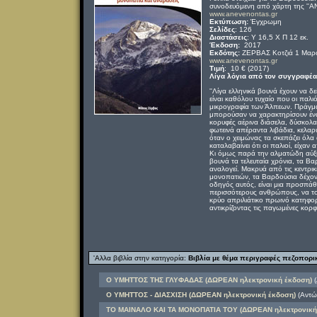
συνοδευόμενη από χάρτη της ''ΑΝ
www.anevenontas.gr
Εκτύπωση:
Έγχρωμη
Σελίδες
: 126
Διαστάσεις
: Υ 16,5 Χ Π 12 εκ.
Έκδοση:
2017
Εκδότης:
ΖΕΡΒΑΣ Κοτζιά 1 Μαρού
www.anevenontas.gr
Τιμή
: 10 € (2017)
Λίγα λόγια από τον συγγραφέα 
''Λίγα ελληνικά βουνά έχουν να δ
είναι καθόλου τυχαίο που οι παλι
μικρογραφία των Άλπεων. Πράγμα
μπορούσαν να χαρακτηρίσουν ένα
κορυφές αέρινα διάσελα, δύσκολα
φωτεινά απέραντα λιβάδια, κελαρ
όταν ο χειμώνας τα σκεπάζει όλα α
καταλαβαίνει ότι οι παλιοί, είχαν 
Κι όμως παρά την αλματώδη αύ
βουνά τα τελευταία χρόνια, τα Βα
αναλογεί. Μακρυά από τις κεντρι
μονοπατιών, τα Βαρδούσια δέχον
οδηγός αυτός, είναι μια προσπάθ
περισσότερους ανθρώπους, να το
κρύο απριλιάτικο πρωινό κατηφο
αντικρίζοντας τις παγωμένες κορφέ
'Αλλα βιβλία στην κατηγορία:
Βιβλία με θέμα περιγραφές πεζοπορ
Ο ΥΜΗΤΤΟΣ ΤΗΣ ΓΛΥΦΑΔΑΣ (ΔΩΡΕΑΝ ηλεκτρονική έκδοση)
(
Ο ΥΜΗΤΤΟΣ - ΔΙΑΣΧΙΣΗ (ΔΩΡΕΑΝ ηλεκτρονική έκδοση)
(Αντώ
ΤΟ ΜΑΙΝΑΛΟ ΚΑΙ ΤΑ ΜΟΝΟΠΑΤΙΑ ΤΟΥ (ΔΩΡΕΑΝ ηλεκτρονική