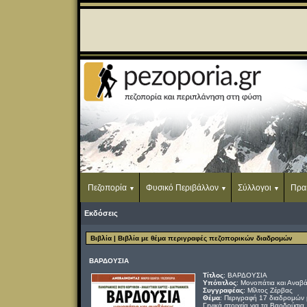
Πεζοπορία
Φυσικό Περιβάλλον
Σύλλογοι
Πρα
Εκδόσεις
Βιβλία
| Βιβλία με θέμα περιγραφές πεζοπορικών διαδρομών
ΒΑΡΔΟΥΣΙΑ
Τίτλος
: ΒΑΡΔΟΥΣΙΑ
Υπότιτλος
: Μονοπάτια και Αναβά
Συγγραφέας
: Μίλτος Ζέρβας
Θέμα
: Περιγραφή 17 διαδρομών 
Γενικά στοιχεία για τα Βαρδούσι